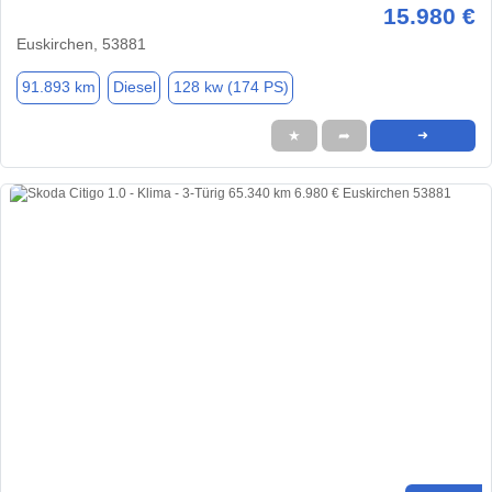
15.980 €
Euskirchen, 53881
91.893 km
Diesel
128 kw (174 PS)
★
➦
➜