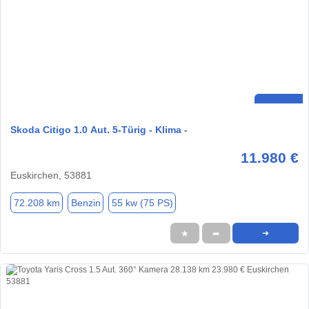
Skoda Citigo 1.0 Aut. 5-Türig - Klima -
11.980 €
Euskirchen, 53881
72.208 km
Benzin
55 kw (75 PS)
★
➦
➜