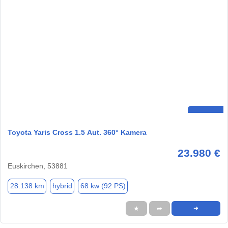
Toyota Yaris Cross 1.5 Aut. 360° Kamera
23.980 €
Euskirchen, 53881
28.138 km
hybrid
68 kw (92 PS)
★
➦
➜