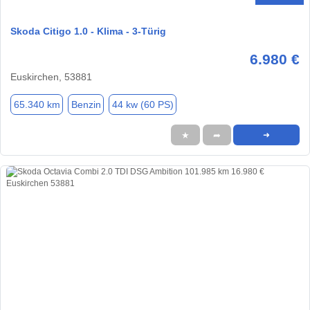
Skoda Citigo 1.0 - Klima - 3-Türig
6.980 €
Euskirchen, 53881
65.340 km
Benzin
44 kw (60 PS)
★
➦
➜