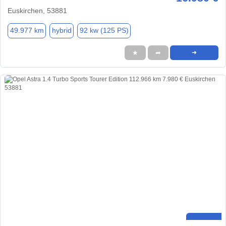
Euskirchen, 53881
49.977 km
hybrid
92 kw (125 PS)
★
➦
➜