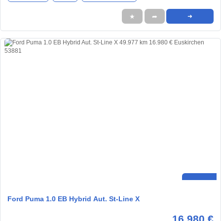
★
➦
➜
Ford Puma 1.0 EB Hybrid Aut. St-Line X
16.980 €