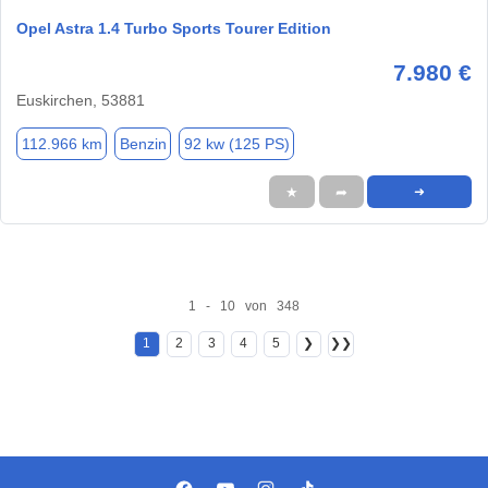
Opel Astra 1.4 Turbo Sports Tourer Edition
7.980 €
Euskirchen, 53881
112.966 km
Benzin
92 kw (125 PS)
★
➦
➜
1 - 10 von 348
1
2
3
4
5
❯
❯❯