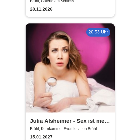
jet un do jet
Brühl, Galerie am Schloss
28.11.2026
20:53 Uhr
Julia Alsheimer - Sex ist mehr
als nur 'ne Nummer
Brühl, Kornkammer Eventlocation Brühl
15.01.2027