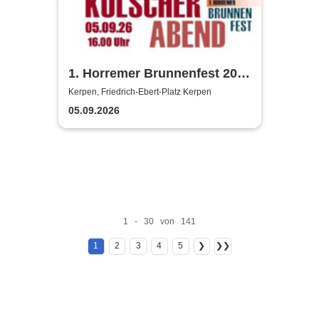
1. Horremer Brunnenfest 2026
- Klüngelköpp, Druckluft,
Kerpen, Friedrich-Ebert-Platz Kerpen
Planschemalöör, Paveier
05.09.2026
1 - 30 von 141
1
2
3
4
5
❯
❯❯