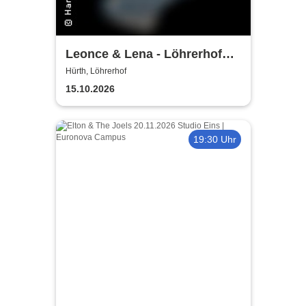
Leonce & Lena - Löhrerhof
Hürth
Hürth, Löhrerhof
15.10.2026
19:30 Uhr