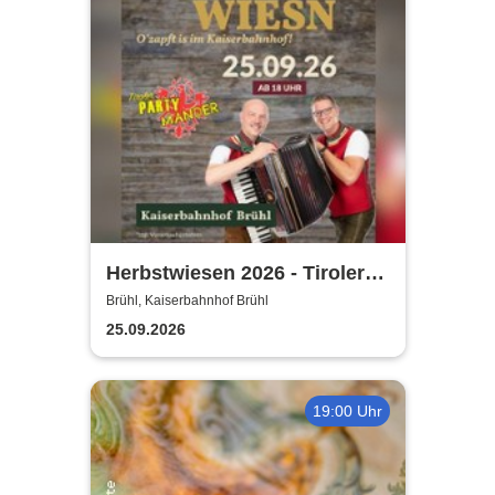
Herbstwiesen 2026 - Tiroler
Partymander live |
Brühl, Kaiserbahnhof Brühl
Kaiserbahnhof Brühl
25.09.2026
19:00 Uhr