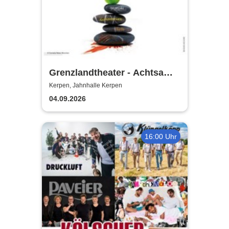
Grenzlandtheater - Achtsam
Morden durch bewusste
Kerpen, Jahnhalle Kerpen
Ernährung
04.09.2026
16:00 Uhr