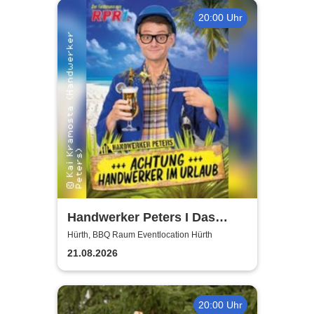
20:00 Uhr
Handwerker Peters I Das
Sommer Event | Achtung -
Hürth, BBQ Raum Eventlocation Hürth
Handwerker im UrlaubOpen
21.08.2026
Air
20:00 Uhr