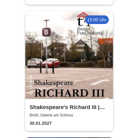
19:00 Uhr
Shakespeare's Richard III |
Galerie am Schloss Brühl
Brühl, Galerie am Schloss
30.01.2027