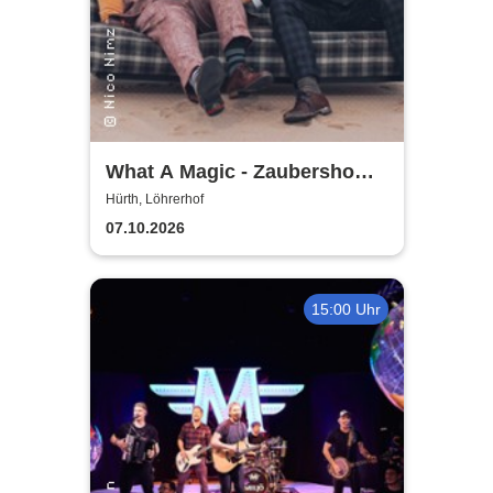
What A Magic - Zaubershow
mit Toby Rudolph und Nico
Hürth, Löhrerhof
Nimz
07.10.2026
15:00 Uhr