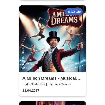
19:30 Uhr
A Million Dreams - Musical
Circus Show
Hürth, Studio Eins | Euronova Campus
11.04.2027