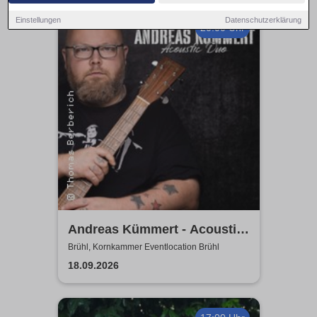
Einstellungen
Datenschutzerklärung
20:00 Uhr
Andreas Kümmert - Acoustic
Duo
Brühl, Kornkammer Eventlocation Brühl
18.09.2026