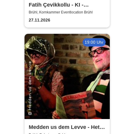
Fatih Çevikkollu - KI -
Kritische Intelligenz
Brühl, Kornkammer Eventlocation Brühl
27.11.2026
19:00 Uhr
Medden us dem Levve - Het