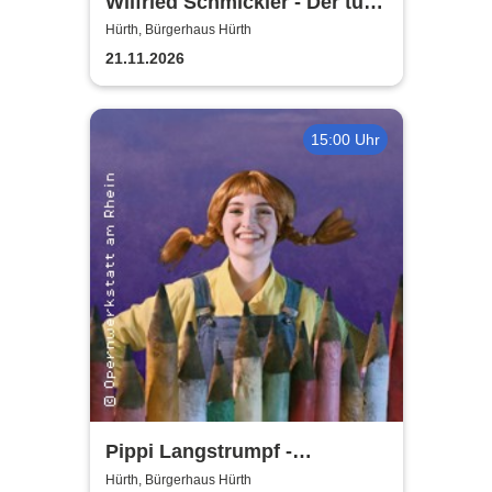
Wilfried Schmickler - Der tut's
noch
Hürth, Bürgerhaus Hürth
21.11.2026
15:00 Uhr
Pippi Langstrumpf -
Bürgerhaus Hürth
Hürth, Bürgerhaus Hürth