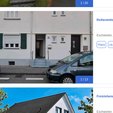
1 / 20
Reihenmitt
Eschweiler,
Haus
ca
1 / 13
Freistehen
Eschweiler,