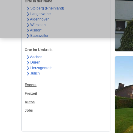
Orte in der Nähe
❯ Stolberg (Rheinland)
❯ Langerwehe
❯ Aldenhoven
❯ Würselen
❯ Alsdorf
❯ Baesweiler
Orte im Umkreis
❯ Aachen
❯ Düren
❯ Herzogenrath
❯ Jülich
Events
Freizeit
Autos
Jobs