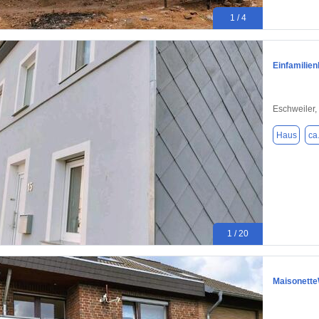
1 / 4
Einfamilie
Eschweiler,
Haus
ca
1 / 20
Maisonette