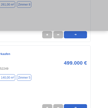
. 261,00 m²
Zimmer 8
★
➦
➜
rkaufen
499.000 €
 52249
. 140,00 m²
Zimmer 5
★
➦
➜