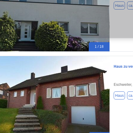
Haus
ca
1 / 18
Haus zu ve
Eschweiler,
Haus
ca