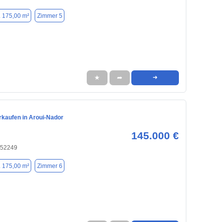
. 175,00 m²
Zimmer 5
★
➦
➜
rkaufen in Aroui-Nador
145.000 €
 52249
. 175,00 m²
Zimmer 6