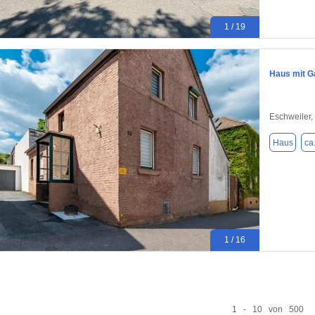
1 / 19
Haus mit G
Eschweiler,
Haus
ca
1 / 16
1 - 10 von 500