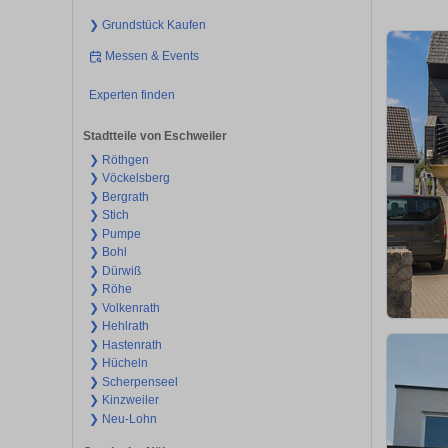
❯ Grundstück Kaufen
Messen & Events
Experten finden
Stadtteile von Eschweiler
❯ Röthgen
❯ Vöckelsberg
❯ Bergrath
❯ Stich
❯ Pumpe
❯ Bohl
❯ Dürwiß
❯ Röhe
❯ Volkenrath
❯ Hehlrath
❯ Hastenrath
❯ Hücheln
❯ Scherpenseel
❯ Kinzweiler
❯ Neu-Lohn