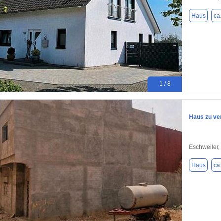
Haus
ca
1 / 8
Haus zu ve
Eschweiler,
Haus
ca