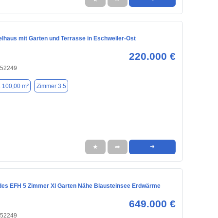
elhaus mit Garten und Terrasse in Eschweiler-Ost
220.000 €
 52249
. 100,00 m²
Zimmer 3.5
★
➦
➜
des EFH 5 Zimmer Xl Garten Nähe Blausteinsee Erdwärme
649.000 €
 52249