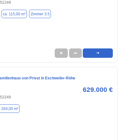
 52249
ca. 115,00 m²
Zimmer 3.5
★
➦
➜
amilienhaus von Privat in Eschweiler-Röhe
629.000 €
 52249
. 264,00 m²