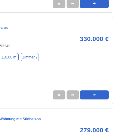
★
➦
➜
nhaus
330.000 €
 52249
. 110,00 m²
Zimmer 2
★
➦
➜
Wohnung mit Südbalkon
279.000 €