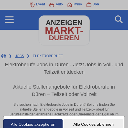
Event
Auto
Immo
Job
ANZEIGEN
MARKT-
DUEREN
❯
JOBS
❯
ELEKTROBERUFE
Elektroberufe Jobs in Düren - Jetzt Jobs in Voll- und
Teilzeit entdecken
Aktuelle Stellenangebote für Elektroberufe in
Düren – Teilzeit oder Vollzeit
Sie suchen nach Elektroberufe Jobs in Düren? Bei uns finden Sie
aktuelle Stellenangebote in Vollzeit und Teilzeit – ideal für
Berufseinsteiger, erfahrene Fachkräfte oder Quereinsteiger. Egal ob im
Büro, vor Ort oder remote: Entdecken Sie jetzt neue Chancen in Ihrer
Alle Cookies akzeptieren
Alle Cookies ablehnen
Region und bewerben Sie sich direkt auf passende Elektroberufe-