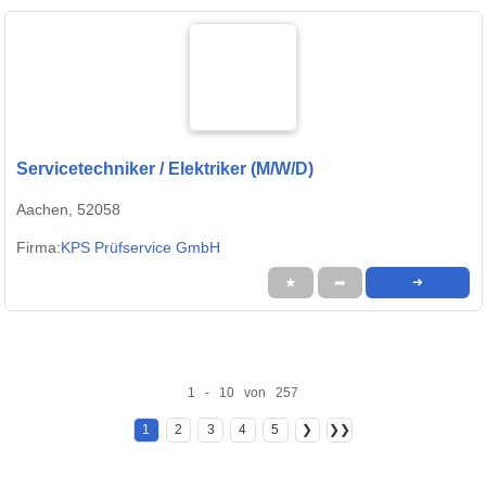
Servicetechniker / Elektriker (M/W/D)
Aachen, 52058
Firma:
KPS Prüfservice GmbH
★
➦
➜
1 - 10 von 257
1
2
3
4
5
❯
❯❯