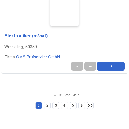
Elektroniker (m/w/d)
Wesseling, 50389
Firma:
OMS Prüfservice GmbH
★
➦
➜
1 - 10 von 457
1
2
3
4
5
❯
❯❯