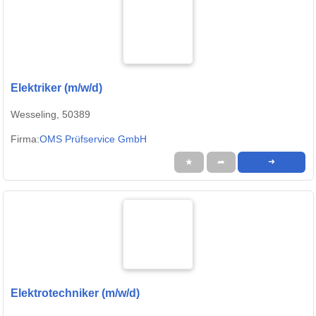
Elektriker (m/w/d)
Wesseling, 50389
Firma:
OMS Prüfservice GmbH
★
➦
➜
Elektrotechniker (m/w/d)