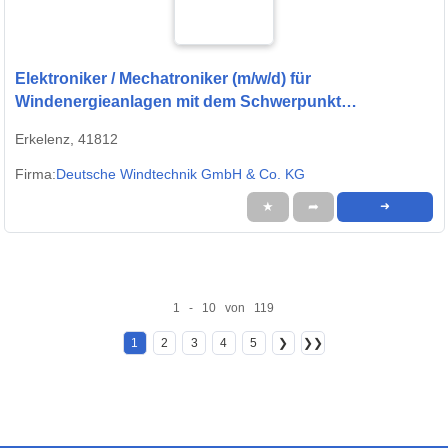
Elektroniker / Mechatroniker (m/w/d) für
Windenergieanlagen mit dem Schwerpunkt
Generatoren
Erkelenz, 41812
Firma:
Deutsche Windtechnik GmbH & Co. KG
★
➦
➜
1 - 10 von 119
1
2
3
4
5
❯
❯❯