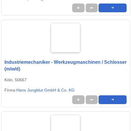
★
➦
➜
Industriemechaniker - Werkzeugmaschinen / Schlosser
(m/w/d)
Köln, 50667
Firma:
Hans Jungblut GmbH & Co. KG
★
➦
➜