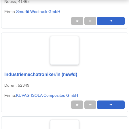
Neuss, 41468
Firma:
Smurfit Westrock GmbH
★
➦
➜
Industriemechatroniker/in (m/w/d)
Düren, 52349
Firma:
KUVAG ISOLA Composites GmbH
★
➦
➜