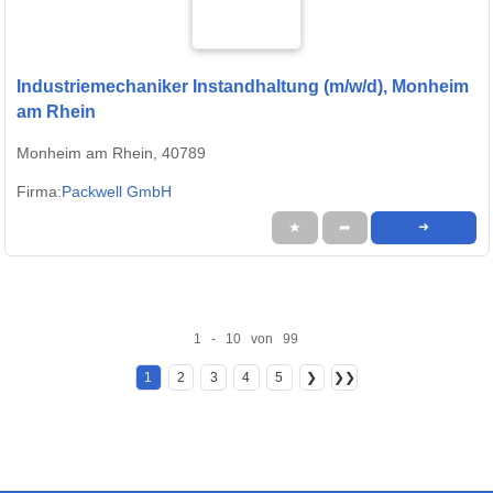
Industriemechaniker Instandhaltung (m/w/d), Monheim
am Rhein
Monheim am Rhein, 40789
Firma:
Packwell GmbH
★
➦
➜
1 - 10 von 99
1
2
3
4
5
❯
❯❯