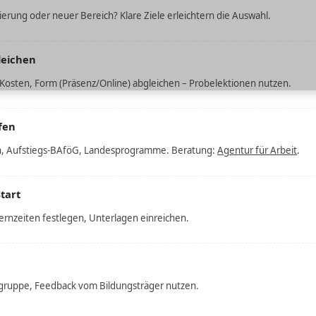
sierung oder neuer Bereich? Klare Ziele erleichtern die Auswahl.
leichen
 Kosten, Form (Präsenz/Online) abgleichen – Probelektionen nutzen.
fen
n, Aufstiegs-BAföG, Landesprogramme. Beratung:
Agentur für Arbeit
.
tart
ernzeiten festlegen, Unterlagen einreichen.
ngruppe, Feedback vom Bildungsträger nutzen.