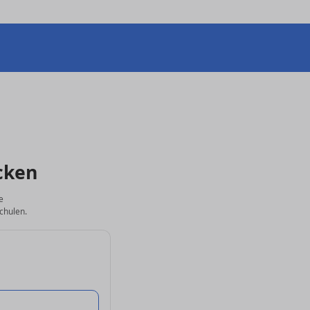
cken
e
chulen.