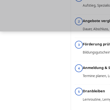
Aufstieg, Speziali
Angebote verg
2
Dauer, Abschluss,
Förderung prü
3
Bildungsgutschei
Anmeldung & S
4
Termine planen, L
Dranbleiben
5
Lernroutine, Ler