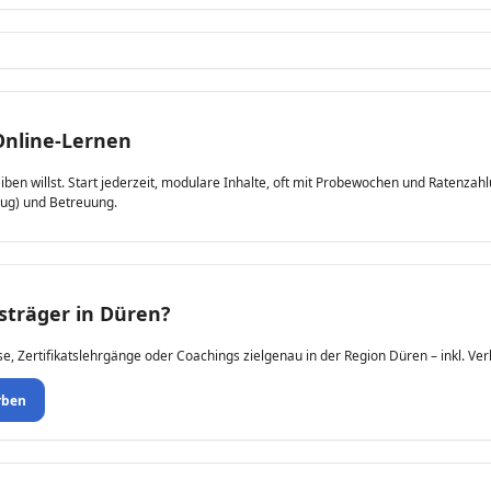
Online-Lernen
leiben willst. Start jederzeit, modulare Inhalte, oft mit Probewochen und Ratenza
zug) und Betreuung.
gsträger in Düren?
se, Zertifikatslehrgänge oder Coachings zielgenau in der Region Düren – inkl. Ver
rben