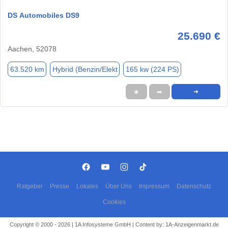
DS Automobiles DS9
25.690 €
Aachen, 52078
63.520 km
Hybrid (Benzin/Elekt
165 kw (224 PS)
★
➦
➜
Ratgeber
Presse
Lokales
Über Uns
Impressum
Datenschutz
Cookies
Copyright © 2000 - 2026 | 1A Infosysteme GmbH | Content by: 1A-Anzeigenmarkt.de