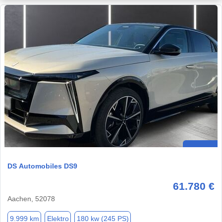
DS Automobiles DS9
61.780 €
Aachen, 52078
9.999 km
Elektro
180 kw (245 PS)