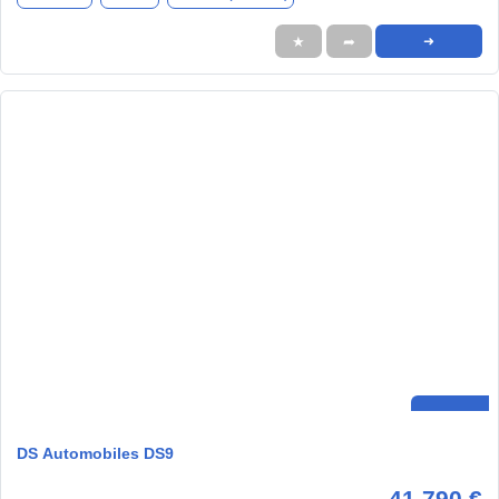
★
➦
➜
DS Automobiles DS9
41.790 €