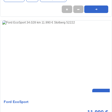
★
➦
➜
Ford EcoSport
11.990 €