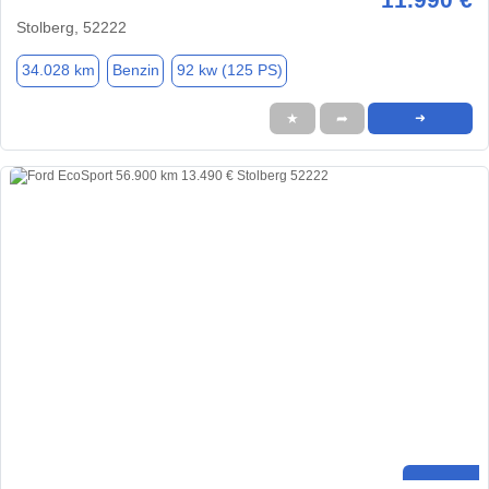
Stolberg, 52222
34.028 km
Benzin
92 kw (125 PS)
★
➦
➜