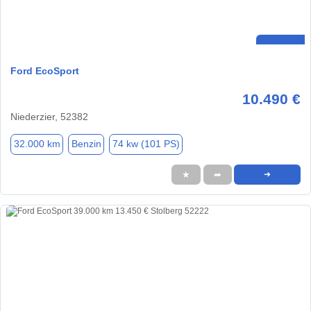
Ford EcoSport
10.490 €
Niederzier, 52382
32.000 km
Benzin
74 kw (101 PS)
★
➦
➜