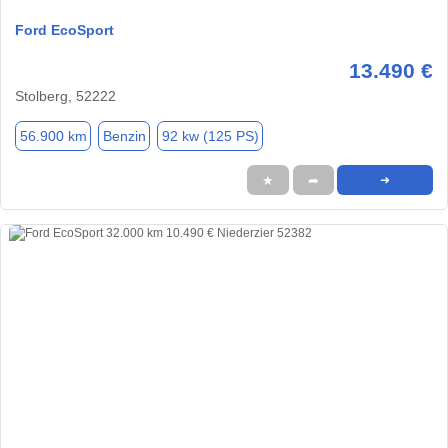
Ford EcoSport
13.490 €
Stolberg, 52222
56.900 km
Benzin
92 kw (125 PS)
★
➦
➜