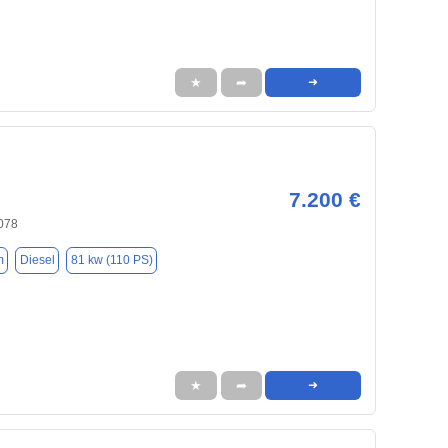
★
➦
➜
7.200 €
078
m
Diesel
81 kw (110 PS)
★
➦
➜