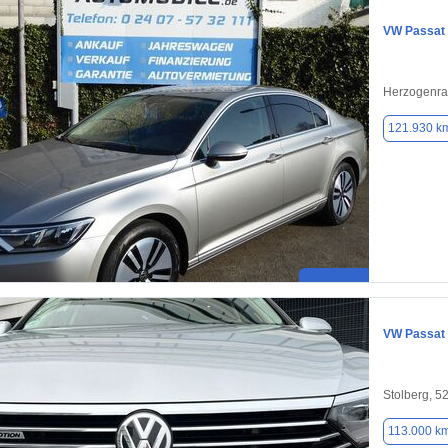
VW Passat
Herzogenra
121.930 k
VW Passat
Stolberg, 5
113.000 k