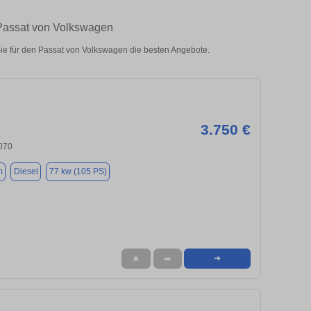
 Passat von Volkswagen
e für den Passat von Volkswagen die besten Angebote.
3.750 €
070
m
Diesel
77 kw (105 PS)
★
➦
➜