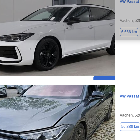
VW Passat
Aachen, 52
6.666 km
VW Passat
Aachen, 52
56.388 km