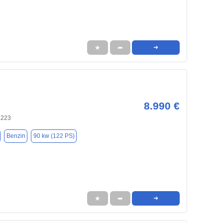
★
➦
➜
8.990 €
2223
Benzin
90 kw (122 PS)
★
➦
➜