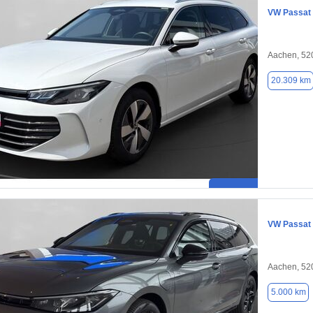
VW Passat
Aachen, 52
20.309 km
VW Passat
Aachen, 52
5.000 km