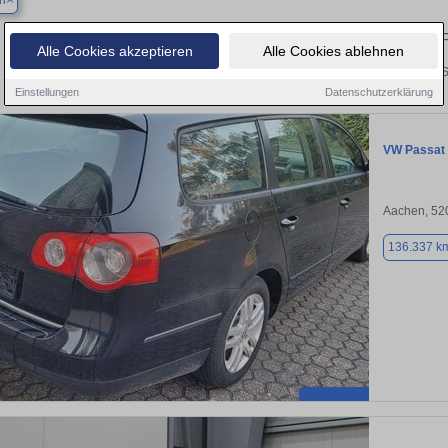
n
Finden Sie in Aachen Ihren gebrauchten
Alle Cookies akzeptieren
Alle Cookies ablehnen
Entdecken Sie in Aachen gebrauchte VW Passat Gebrauchtwagen. Hier finden Si
Einstellungen
Datenschutzerklärung
VW Passat
Aachen, 52
136.337 k