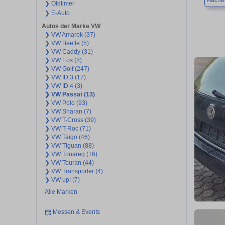
Aache
❯ Oldtimer
❯ E-Auto
Autos der Marke VW
❯ VW Amarok (37)
❯ VW Beetle (5)
❯ VW Caddy (31)
❯ VW Eos (8)
❯ VW Golf (247)
❯ VW ID.3 (17)
❯ VW ID.4 (3)
❯ VW Passat (13)
❯ VW Polo (93)
❯ VW Sharan (7)
❯ VW T-Cross (39)
❯ VW T-Roc (71)
❯ VW Taigo (46)
❯ VW Tiguan (88)
❯ VW Touareg (16)
❯ VW Touran (44)
❯ VW Transporter (4)
❯ VW up! (7)
Alle Marken
Messen & Events