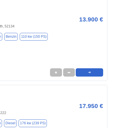
13.900 €
th, 52134
m
Benzin
110 kw (150 PS)
★
➦
➜
17.950 €
2222
m
Diesel
176 kw (239 PS)