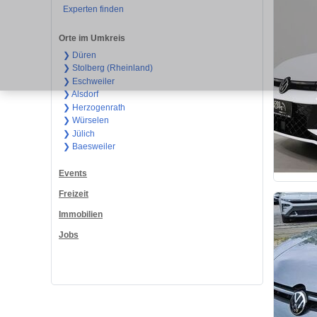
Experten finden
Orte im Umkreis
❯ Düren
❯ Stolberg (Rheinland)
❯ Eschweiler
❯ Alsdorf
❯ Herzogenrath
❯ Würselen
❯ Jülich
❯ Baesweiler
Events
Freizeit
Immobilien
Jobs