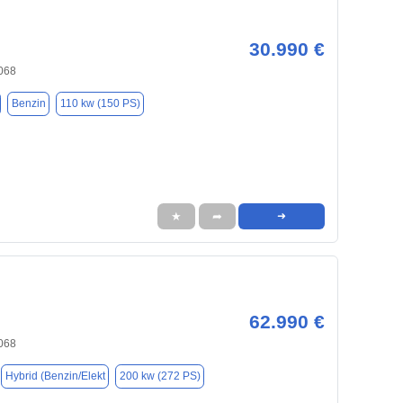
30.990 €
068
Benzin
110 kw (150 PS)
★
➦
➜
62.990 €
068
Hybrid (Benzin/Elekt
200 kw (272 PS)