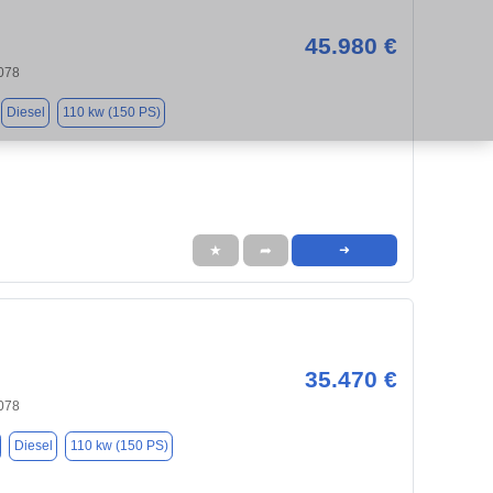
45.980 €
078
Diesel
110 kw (150 PS)
★
➦
➜
35.470 €
078
Diesel
110 kw (150 PS)