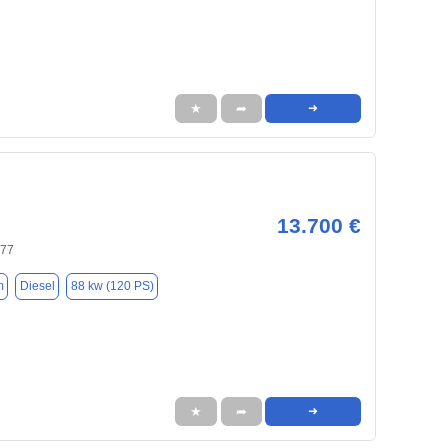
★
➦
➜
13.700 €
477
m
Diesel
88 kw (120 PS)
★
➦
➜