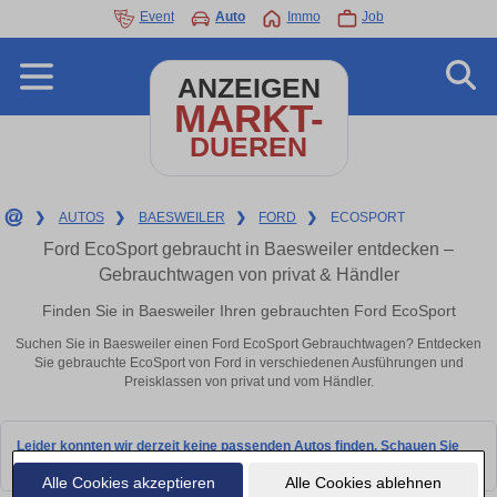
Event
Auto
Immo
Job
ANZEIGEN
MARKT-
DUEREN
❯
AUTOS
❯
BAESWEILER
❯
FORD
❯
ECOSPORT
Ford EcoSport gebraucht in Baesweiler entdecken –
Gebrauchtwagen von privat & Händler
Finden Sie in Baesweiler Ihren gebrauchten Ford EcoSport
Suchen Sie in Baesweiler einen Ford EcoSport Gebrauchtwagen? Entdecken
Sie gebrauchte EcoSport von Ford in verschiedenen Ausführungen und
Preisklassen von privat und vom Händler.
Leider konnten wir derzeit keine passenden Autos finden. Schauen Sie
bald wieder vorbei!
Alle Cookies akzeptieren
Alle Cookies ablehnen