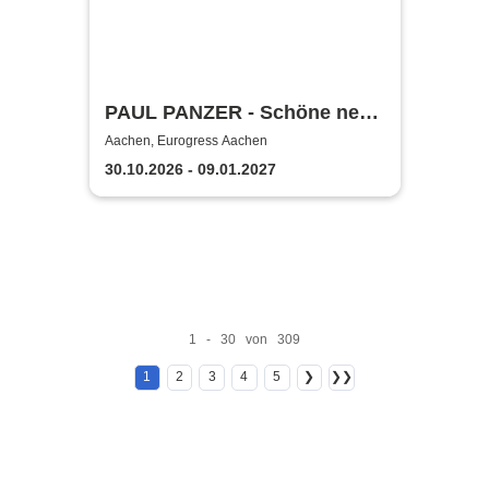
PAUL PANZER - Schöne neue
Welt - welcome to hell
Aachen, Eurogress Aachen
30.10.2026 - 09.01.2027
1 - 30 von 309
1
2
3
4
5
❯
❯❯