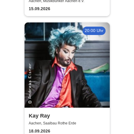
poppunk - Germany 2026
Aachen, Musikbunker Aachen e.V.
15.09.2026
20:00 Uhr
Kay Ray
Aachen, Saalbau Rothe Erde
18.09.2026