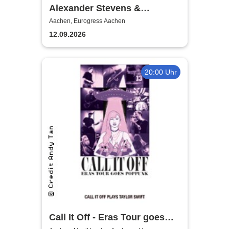
Alexander Stevens &
Jacqueline Belle - True Crime
Aachen, Eurogress Aachen
- Toxic Love
12.09.2026
20:00 Uhr
Call It Off - Eras Tour goes