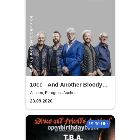
10cc - And Another Bloody
Greatest Hits Tour
Aachen, Eurogress Aachen
23.09.2026
19:30 Uhr