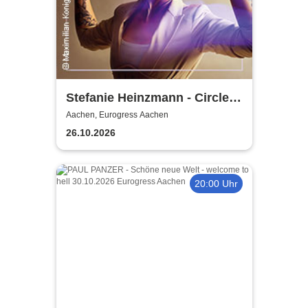
Stefanie Heinzmann - Circles
Tour 2026
Aachen, Eurogress Aachen
26.10.2026
20:00 Uhr