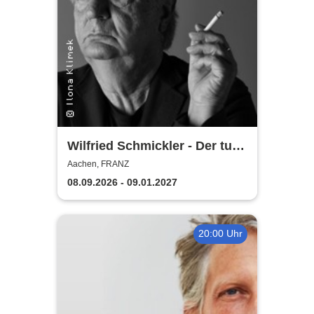
Wilfried Schmickler - Der tut's
noch
Aachen, FRANZ
08.09.2026 - 09.01.2027
20:00 Uhr