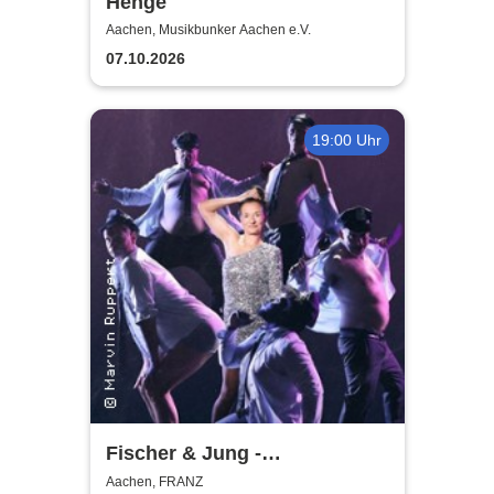
Henge
Aachen, Musikbunker Aachen e.V.
07.10.2026
19:00 Uhr
Fischer & Jung -
Mädelsabend
Aachen, FRANZ