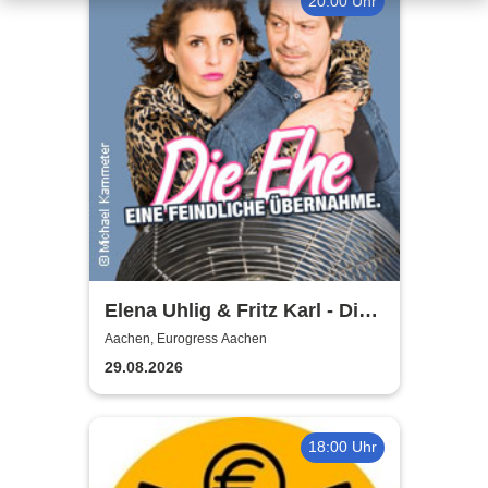
20:00 Uhr
Elena Uhlig & Fritz Karl - Die
Ehe - eine feindliche
Aachen, Eurogress Aachen
Übernahme
29.08.2026
18:00 Uhr