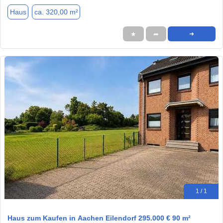
Haus
ca. 320,00 m²
★
➦
➜
1 / 1
Haus zum Kaufen in Aachen Eilendorf 295.000 € 90 m²