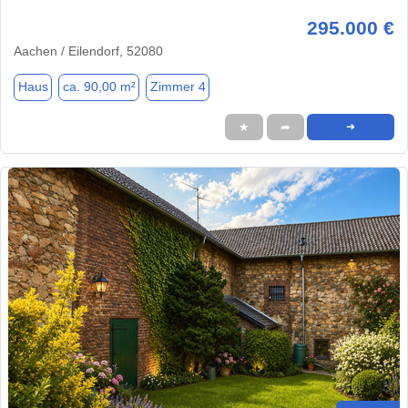
295.000 €
Aachen / Eilendorf, 52080
Haus
ca. 90,00 m²
Zimmer 4
★
➦
➜