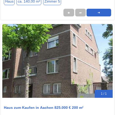
Haus
ca. 140,00 m²
Zimmer 5
★
➦
➜
1 / 1
Haus zum Kaufen in Aachen 825.000 € 200 m²