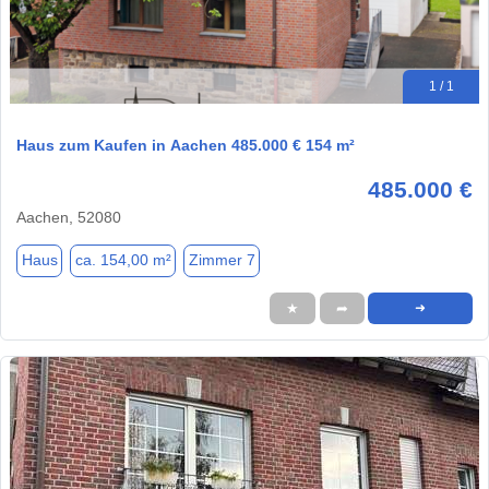
1 / 1
Haus zum Kaufen in Aachen 485.000 € 154 m²
485.000 €
Aachen, 52080
Haus
ca. 154,00 m²
Zimmer 7
★
➦
➜