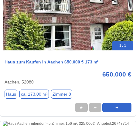
1 / 1
Haus zum Kaufen in Aachen 650.000 € 173 m²
650.000 €
Aachen, 52080
Haus
ca. 173,00 m²
Zimmer 8
★
➦
➜