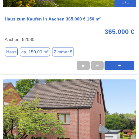
1 / 1
Haus zum Kaufen in Aachen 365.000 € 150 m²
365.000 €
Aachen, 52080
Haus
ca. 150,00 m²
Zimmer 5
★
➦
➜