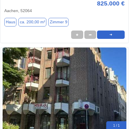
825.000 €
Aachen, 52064
Haus
ca. 200,00 m²
Zimmer 9
★
➦
➜
1 / 1