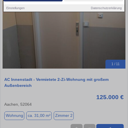
Einstellungen
Datenschutzerklärung
1 / 11
AC Innenstadt - Vermietete 2-Zi-Wohnung mit großem
Außenbereich
125.000 €
Aachen, 52064
Wohnung
ca. 31,00 m²
Zimmer 2