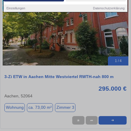
Einstellungen
Datenschutzerklärung
1 / 4
3-Zi ETW in Aachen Mitte Westviertel RWTH-nah 800 m
295.000 €
Aachen, 52064
Wohnung
ca. 73,00 m²
Zimmer 3
★
➦
➜