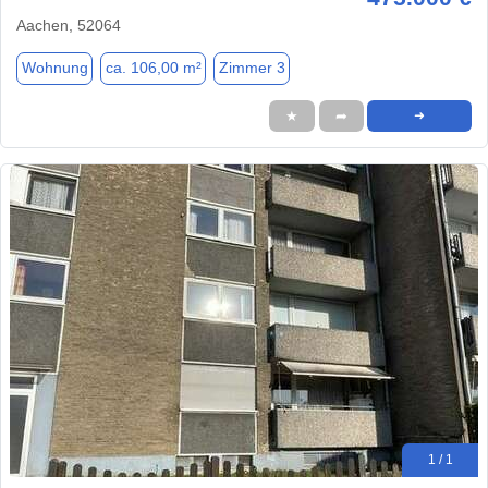
Aachen, 52064
Wohnung
ca. 106,00 m²
Zimmer 3
★
➦
➜
1 / 1