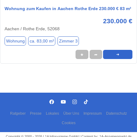
Wohnung zum Kaufen in Aachen Rothe Erde 230.000 € 83 m²
230.000 €
Aachen / Rothe Erde, 52068
Wohnung
ca. 83,00 m²
Zimmer 3
★
➦
➜
Ratgeber
Presse
Lokales
Über Uns
Impressum
Datenschutz
Cookies
Copyright © 2000 - 2026 | 1A Infosysteme GmbH | Content by: 1A-Anzeigenmarkt.de