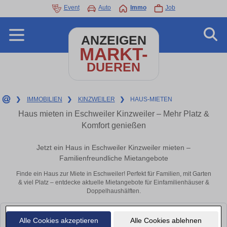
Event
Auto
Immo
Job
ANZEIGEN
MARKT-
DUEREN
❯
IMMOBILIEN
❯
KINZWEILER
❯
HAUS-MIETEN
Haus mieten in Eschweiler Kinzweiler – Mehr Platz &
Komfort genießen
Jetzt ein Haus in Eschweiler Kinzweiler mieten –
Familienfreundliche Mietangebote
Finde ein Haus zur Miete in Eschweiler! Perfekt für Familien, mit Garten
& viel Platz – entdecke aktuelle Mietangebote für Einfamilienhäuser &
Doppelhaushälften.
Leider konnten wir derzeit keine passenden Objekte finden. Schauen Sie
Alle Cookies akzeptieren
Alle Cookies ablehnen
bald wieder vorbei!