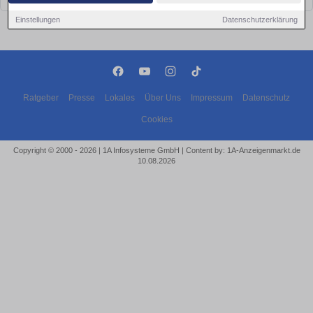
Einstellungen
Datenschutzerklärung
Ratgeber
Presse
Lokales
Über Uns
Impressum
Datenschutz
Cookies
Copyright © 2000 - 2026 | 1A Infosysteme GmbH | Content by: 1A-Anzeigenmarkt.de
10.08.2026