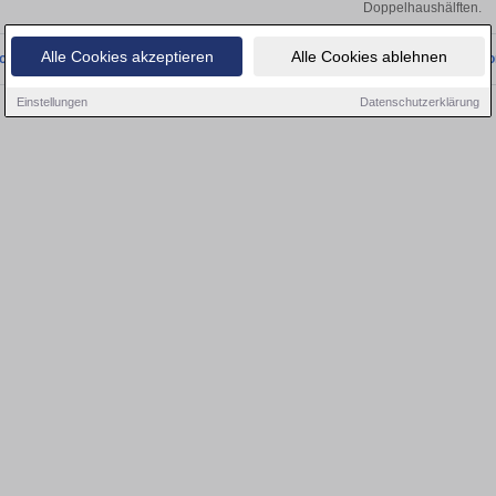
Doppelhaushälften.
Alle Cookies akzeptieren
Alle Cookies ablehnen
onnten wir derzeit keine passenden Objekte finden. Schauen Sie bald wieder vo
Einstellungen
Datenschutzerklärung