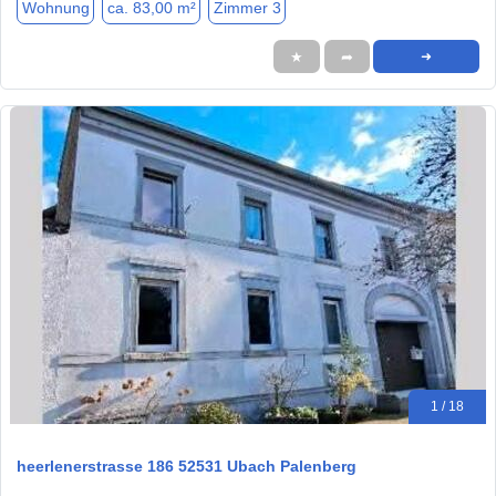
Wohnung
ca. 83,00 m²
Zimmer 3
★
➦
➜
1 / 18
heerlenerstrasse 186 52531 Ubach Palenberg