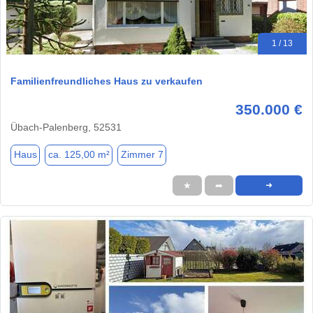
1 / 13
Familienfreundliches Haus zu verkaufen
350.000 €
Übach-Palenberg, 52531
Haus
ca. 125,00 m²
Zimmer 7
★
➦
➜