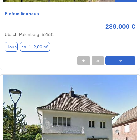
Einfamilienhaus
289.000 €
Übach-Palenberg, 52531
Haus
ca. 112,00 m²
★
➦
➜