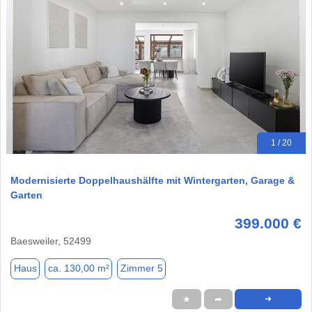
1 / 20
Modernisierte Doppelhaushälfte mit Wintergarten, Garage &
Garten
399.000 €
Baesweiler, 52499
Haus
ca. 130,00 m²
Zimmer 5
★
➦
➜