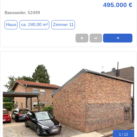
495.000 €
Baesweiler, 52499
Haus
ca. 240,00 m²
Zimmer 11
★
➦
➜
1 / 12