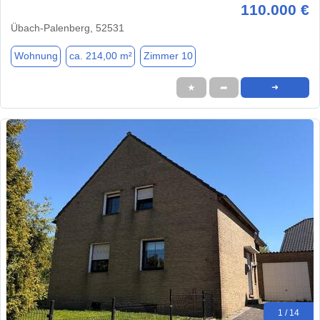
110.000 €
Übach-Palenberg, 52531
Wohnung
ca. 214,00 m²
Zimmer 10
★
➦
➜
1 / 14