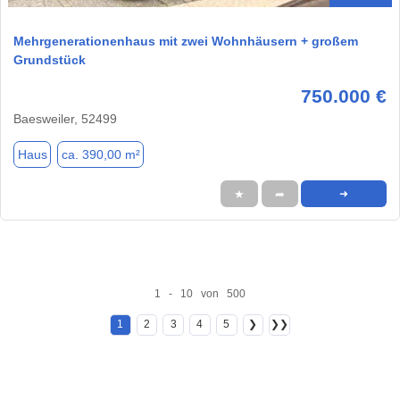
Mehrgenerationenhaus mit zwei Wohnhäusern + großem
Grundstück
750.000 €
Baesweiler, 52499
Haus
ca. 390,00 m²
★
➦
➜
1 - 10 von 500
1
2
3
4
5
❯
❯❯