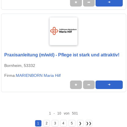
★
➦
➜
Praxisanleitung (m/w/d) - Pflege ist stark und attraktiv!
Bornheim, 53332
Firma:
MARIENBORN Maria Hilf
★
➦
➜
1 - 10 von 501
1
2
3
4
5
❯
❯❯