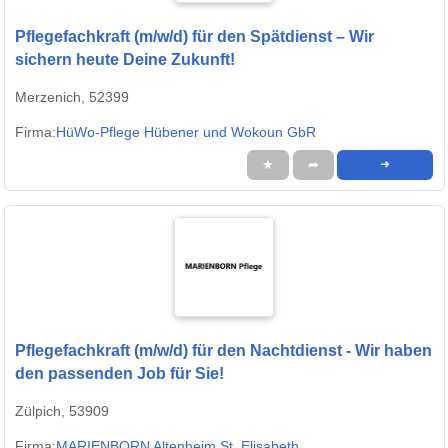
Pflegefachkraft (m/w/d) für den Spätdienst – Wir
sichern heute Deine Zukunft!
Merzenich, 52399
Firma:
HüWo-Pflege Hübener und Wokoun GbR
★
➦
➜
Pflegefachkraft (m/w/d) für den Nachtdienst - Wir haben
den passenden Job für Sie!
Zülpich, 53909
Firma:
MARIENBORN Altenheim St. Elisabeth