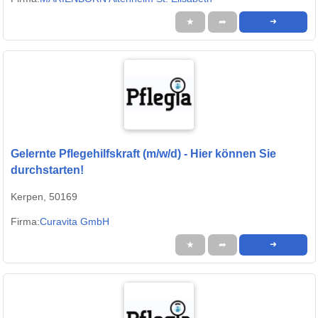
★
➦
➜
Gelernte Pflegehilfskraft (m/w/d) - Hier können Sie
durchstarten!
Kerpen, 50169
Firma:
Curavita GmbH
★
➦
➜