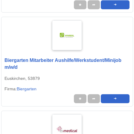
★
➦
➜
Biergarten Mitarbeiter Aushilfe/Werkstudent/Minijob
m/w/d
Euskirchen, 53879
Firma:
Biergarten
★
➦
➜