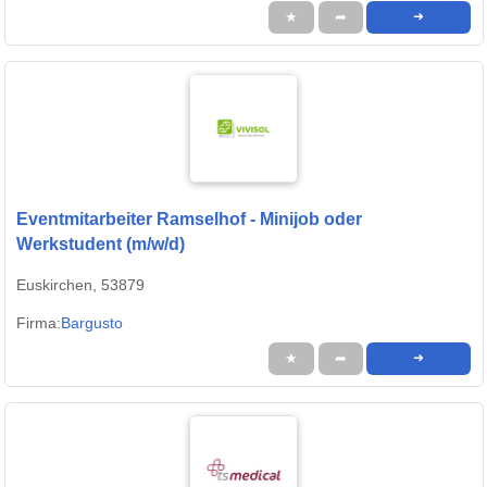
★
➦
➜
Eventmitarbeiter Ramselhof - Minijob oder
Werkstudent (m/w/d)
Euskirchen, 53879
Firma:
Bargusto
★
➦
➜