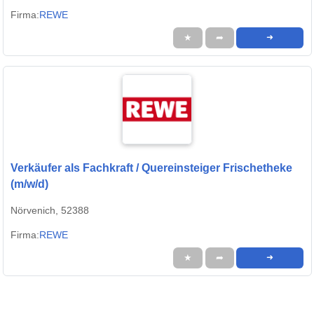
Firma:
REWE
★
➦
➜
Verkäufer als Fachkraft / Quereinsteiger Frischetheke
(m/w/d)
Nörvenich, 52388
Firma:
REWE
★
➦
➜