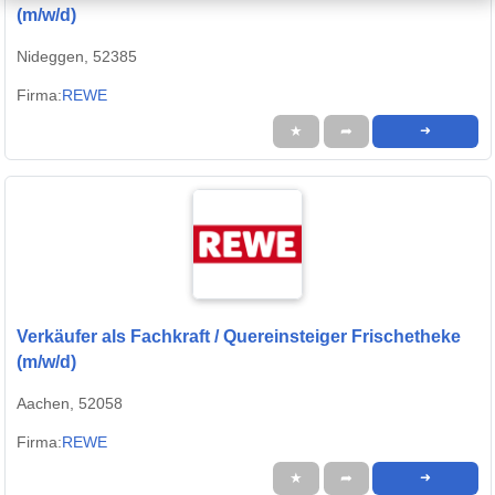
(m/w/d)
Nideggen, 52385
Firma:
REWE
★
➦
➜
Verkäufer als Fachkraft / Quereinsteiger Frischetheke
(m/w/d)
Aachen, 52058
Firma:
REWE
★
➦
➜