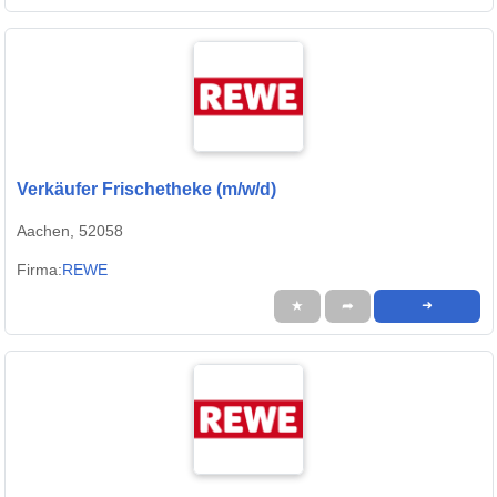
Verkäufer Frischetheke (m/w/d)
Aachen, 52058
Firma:
REWE
★
➦
➜