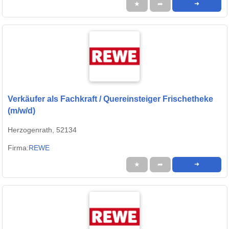
★
➦
➜
Verkäufer als Fachkraft / Quereinsteiger Frischetheke
(m/w/d)
Herzogenrath, 52134
Firma:
REWE
★
➦
➜