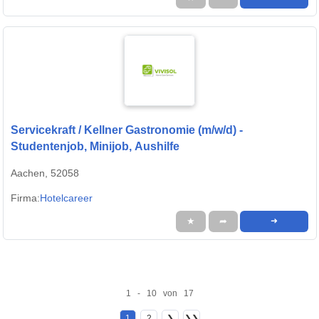
Servicekraft / Kellner Gastronomie (m/w/d) -
Studentenjob, Minijob, Aushilfe
Aachen, 52058
Firma:
Hotelcareer
★
➦
➜
1 - 10 von 17
1
2
❯
❯❯