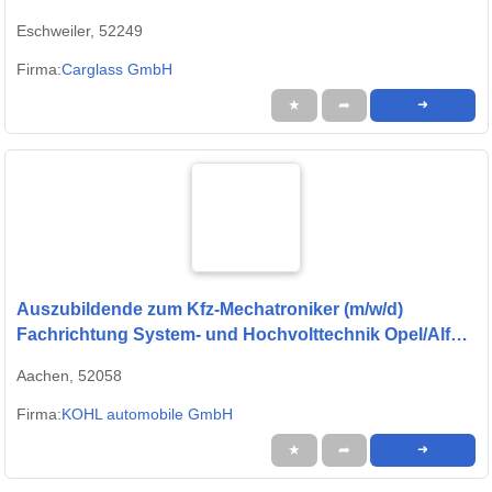
Eschweiler, 52249
Firma:
Carglass GmbH
★
➦
➜
Auszubildende zum Kfz-Mechatroniker (m/w/d)
Fachrichtung System- und Hochvolttechnik Opel/Alfa
Romeo/Leapmotor KOHL
Aachen, 52058
Firma:
KOHL automobile GmbH
★
➦
➜