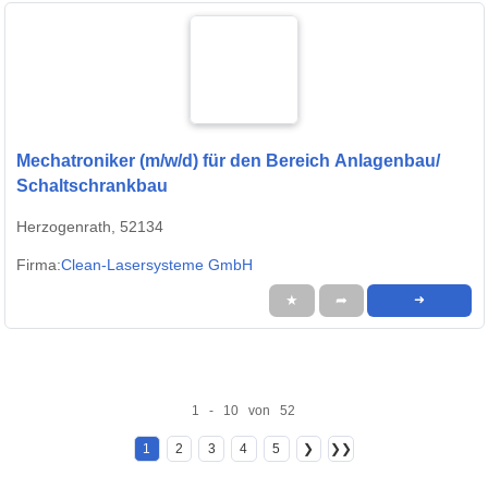
Mechatroniker (m/w/d) für den Bereich Anlagenbau/
Schaltschrankbau
Herzogenrath, 52134
Firma:
Clean-Lasersysteme GmbH
★
➦
➜
1 - 10 von 52
1
2
3
4
5
❯
❯❯