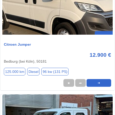
Citroen Jumper
12.900 €
Bedburg (bei Köln), 50181
125.000 km
Diesel
96 kw (131 PS)
★
➦
➜