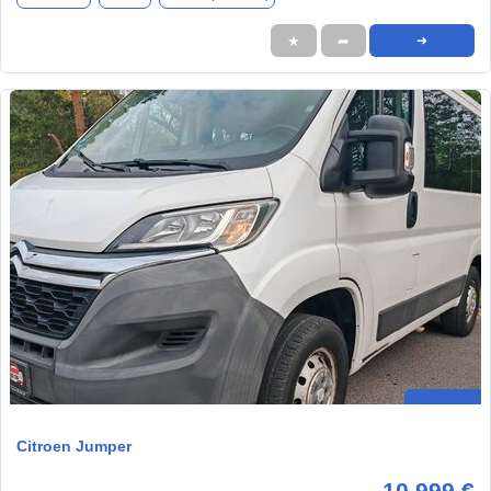
★
➦
➜
Citroen Jumper
10.999 €