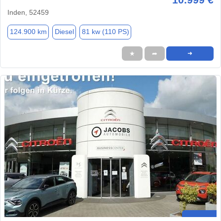
Inden, 52459
124.900 km
Diesel
81 kw (110 PS)
★
➦
➜