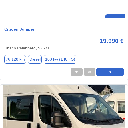
Citroen Jumper
19.990 €
Übach Palenberg, 52531
76.128 km
Diesel
103 kw (140 PS)
★
➦
➜