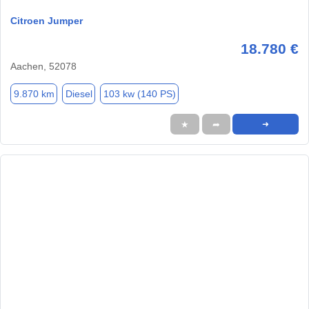
Citroen Jumper
18.780 €
Aachen, 52078
9.870 km
Diesel
103 kw (140 PS)
★
➦
➜