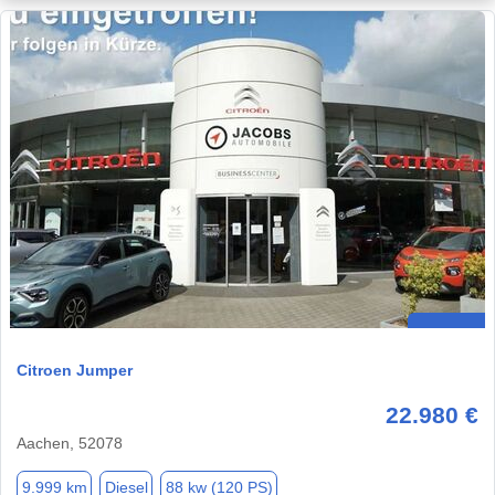
Citroen Jumper
22.980 €
Aachen, 52078
9.999 km
Diesel
88 kw (120 PS)