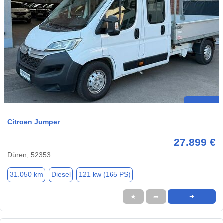
Citroen Jumper
27.899 €
Düren, 52353
31.050 km
Diesel
121 kw (165 PS)
★
➦
➜