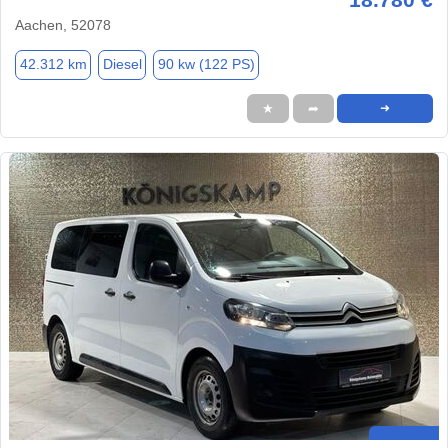
Aachen, 52078
42.312 km
Diesel
90 kw (122 PS)
★
➦
➜