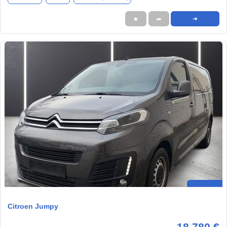
★
➦
➜
Citroen Jumpy
18.780 €