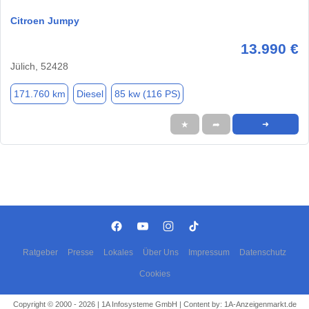
Citroen Jumpy
13.990 €
Jülich, 52428
171.760 km
Diesel
85 kw (116 PS)
★
➦
➜
Ratgeber
Presse
Lokales
Über Uns
Impressum
Datenschutz
Cookies
Copyright © 2000 - 2026 | 1A Infosysteme GmbH | Content by: 1A-Anzeigenmarkt.de