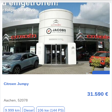
Citroen Jumpy
31.590 €
Aachen, 52078
9.999 km
Diesel
106 kw (144 PS)