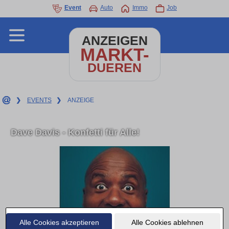
Event
Auto
Immo
Job
ANZEIGEN
MARKT-
DUEREN
❯
EVENTS
❯
ANZEIGE
Dave Davis - Konfetti für Alle!
Alle Cookies akzeptieren
Alle Cookies ablehnen