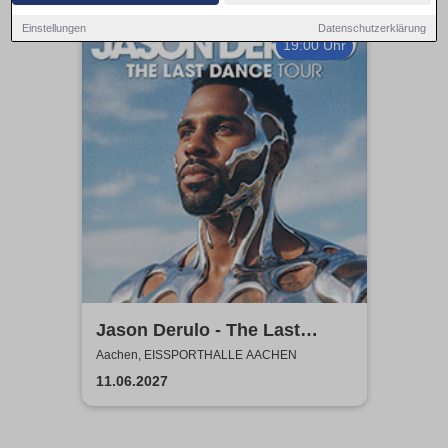
Einstellungen
Datenschutzerklärung
19:00 Uhr
Jason Derulo - The Last
Dance World Tour
Aachen, EISSPORTHALLE AACHEN
11.06.2027