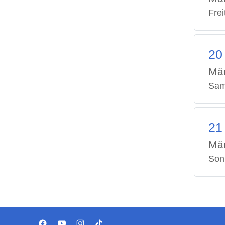
Frei
20
Mä
Sam
21
Mä
Son