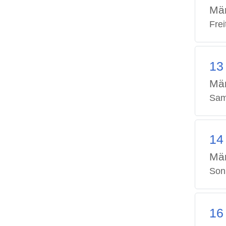
Mä
Frei
13
Mä
Sam
14
Mä
Son
16