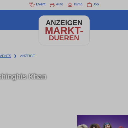
Event
Auto
Immo
Job
ANZEIGEN
MARKT-
DUEREN
VENTS
❯
ANZEIGE
hinghis Khan