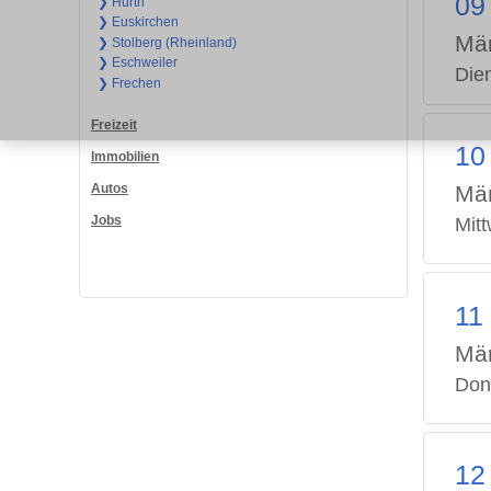
09
❯ Hürth
❯ Euskirchen
Mä
❯ Stolberg (Rheinland)
❯ Eschweiler
Die
❯ Frechen
Freizeit
10
Immobilien
Autos
Mä
Jobs
Mit
11
Mä
Don
12