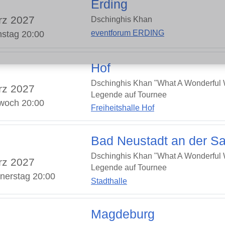
Erding
rz 2027
Dschinghis Khan
eventforum ERDING
nstag 20:00
Hof
Dschinghis Khan "What A Wonderful W
rz 2027
Legende auf Tournee
twoch 20:00
Freiheitshalle Hof
Bad Neustadt an der Sa
Dschinghis Khan "What A Wonderful W
rz 2027
Legende auf Tournee
nerstag 20:00
Stadthalle
Magdeburg