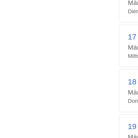
Mä
Die
17
Mä
Mit
18
Mä
Don
19
Mä