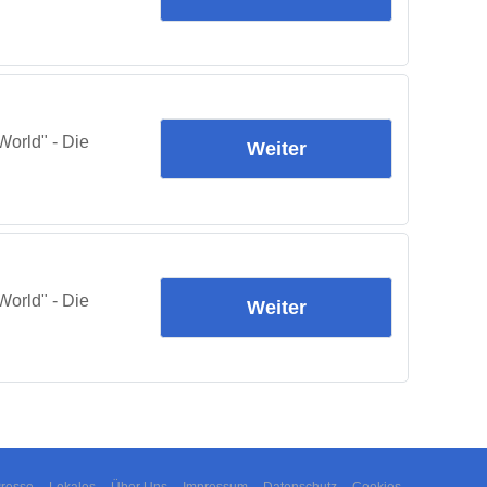
orld" - Die
Weiter
orld" - Die
Weiter
resse
Lokales
Über Uns
Impressum
Datenschutz
Cookies