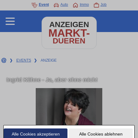
Event
Auto
Immo
Job
ANZEIGEN
MARKT-
DUEREN
❯
EVENTS
❯
ANZEIGE
Ingrid Kühne - Ja, aber ohne mich!
Alle Cookies akzeptieren
Alle Cookies ablehnen