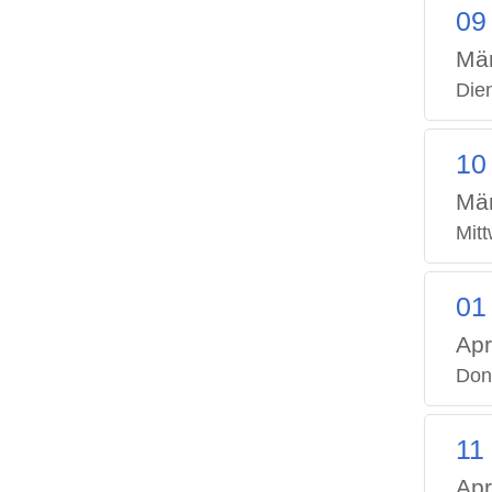
09
Mä
Die
10
Mä
Mit
01
Apr
Don
11
Apr