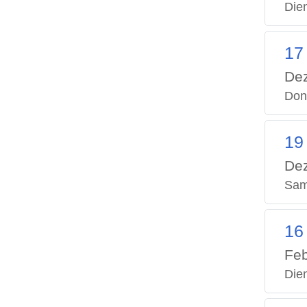
Die
17
De
Don
19
De
Sam
16
Feb
Die