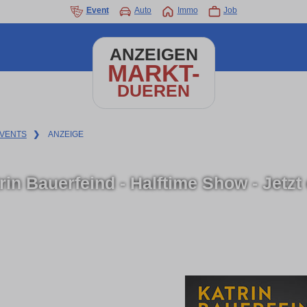
Event
Auto
Immo
Job
ANZEIGEN
MARKT-
DUEREN
VENTS
❯
ANZEIGE
rin Bauerfeind - Halftime Show - Jetzt