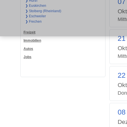
07
❯ Hürth
❯ Euskirchen
Okt
❯ Stolberg (Rheinland)
❯ Eschweiler
Mit
❯ Frechen
Freizeit
21
Immobilien
Okt
Autos
Mit
Jobs
22
Okt
Don
08
De