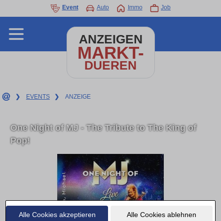
Event
Auto
Immo
Job
ANZEIGEN
MARKT-
DUEREN
❯
EVENTS
❯
ANZEIGE
One Night of MJ - The Tribute to The King of
Pop!
Alle Cookies akzeptieren
Alle Cookies ablehnen