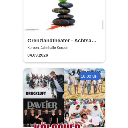
Grenzlandtheater - Achtsam
Morden durch bewusste
Kerpen, Jahnhalle Kerpen
Ernährung
04.09.2026
16:00 Uhr