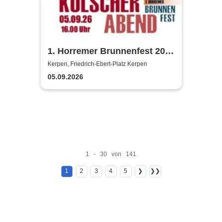
1. Horremer Brunnenfest 2026
- Klüngelköpp, Druckluft,
Kerpen, Friedrich-Ebert-Platz Kerpen
Planschemalöör, Paveier
05.09.2026
1 - 30 von 141
1
2
3
4
5
❯
❯❯