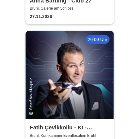
Anna Bartling - Club 27
Brühl, Galerie am Schloss
27.11.2026
20:00 Uhr
Fatih Çevikkollu - KI -
Kritische Intelligenz
Brühl, Kornkammer Eventlocation Brühl