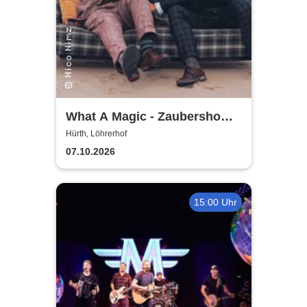
What A Magic - Zaubershow
mit Toby Rudolph und Nico
Hürth, Löhrerhof
Nimz
07.10.2026
15:00 Uhr