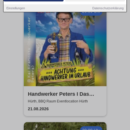
Einstellungen
Datenschutzerklärung
20:00 Uhr
Handwerker Peters I Das
Sommer Event | Achtung -
Hürth, BBQ Raum Eventlocation Hürth
Handwerker im UrlaubOpen
21.08.2026
Air