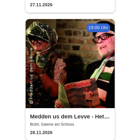
27.11.2026
19:00 Uhr
Medden us dem Levve - Het
jet un do jet
Brühl, Galerie am Schloss
28.11.2026