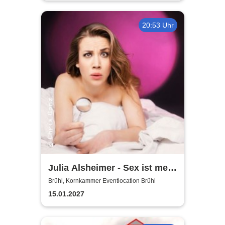
20:53 Uhr
Julia Alsheimer - Sex ist mehr
als nur 'ne Nummer
Brühl, Kornkammer Eventlocation Brühl
15.01.2027