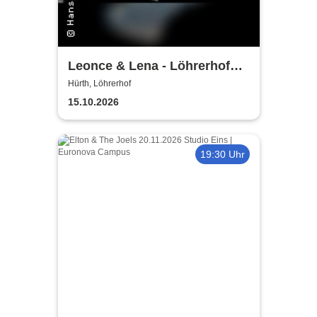
Leonce & Lena - Löhrerhof
Hürth
Hürth, Löhrerhof
15.10.2026
19:30 Uhr