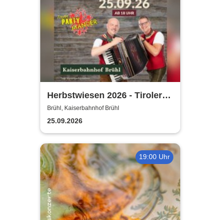
Herbstwiesen 2026 - Tiroler
Partymander live |
Brühl, Kaiserbahnhof Brühl
Kaiserbahnhof Brühl
25.09.2026
19:00 Uhr