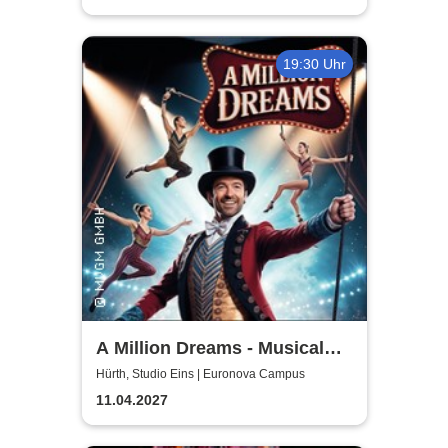
19:30 Uhr
A Million Dreams - Musical
Circus Show
Hürth, Studio Eins | Euronova Campus
11.04.2027