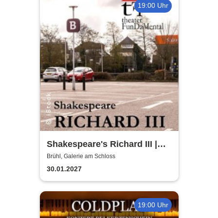
19:00 Uhr
Shakespeare's Richard III |
Galerie am Schloss Brühl
Brühl, Galerie am Schloss
30.01.2027
19:00 Uhr