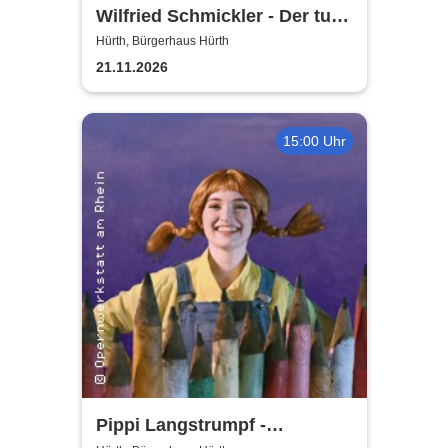
Wilfried Schmickler - Der tut's
noch
Hürth, Bürgerhaus Hürth
21.11.2026
15:00 Uhr
Pippi Langstrumpf -