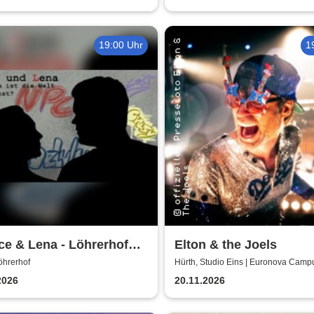
19:00 Uhr
1
e & Lena - Löhrerhof
Elton & the Joels
h
öhrerhof
Hürth, Studio Eins | Euronova Camp
2026
20.11.2026