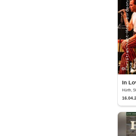
In Lo
Hürth, 
16.04.