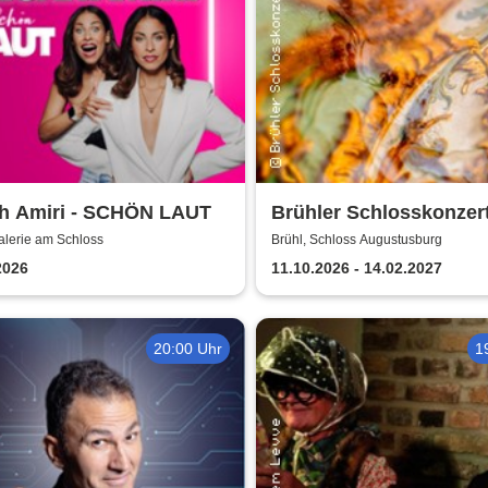
h Amiri - SCHÖN LAUT
Brühler Schlosskonzert
Bach um vier 2026/27
alerie am Schloss
Brühl, Schloss Augustusburg
2026
11.10.2026 - 14.02.2027
20:00 Uhr
1