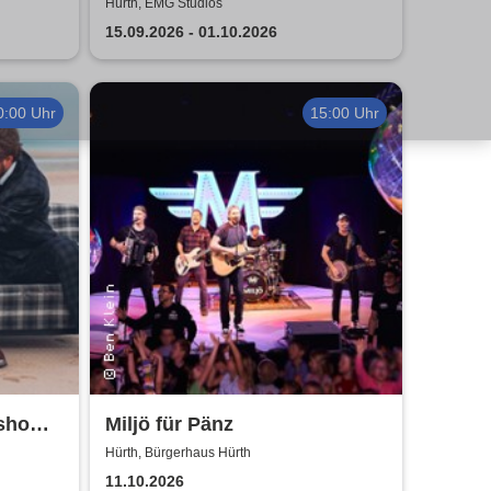
Hürth, EMG Studios
15.09.2026 - 01.10.2026
0:00 Uhr
15:00 Uhr
rshow
Miljö für Pänz
Nico
Hürth, Bürgerhaus Hürth
11.10.2026