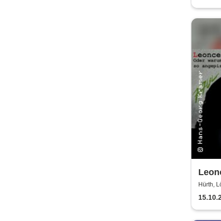
Leonc
Hürt
Hürth, L
15.10.