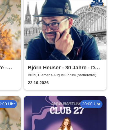
e -
Björn Heuser - 30 Jahre - Das
Jubiläumskonzert
Brühl, Clemens-August-Forum (barrierefrei)
22.10.2026
6:00 Uhr
20:00 Uhr