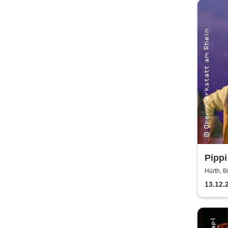
Pippi
Bürg
Hürth, B
13.12.