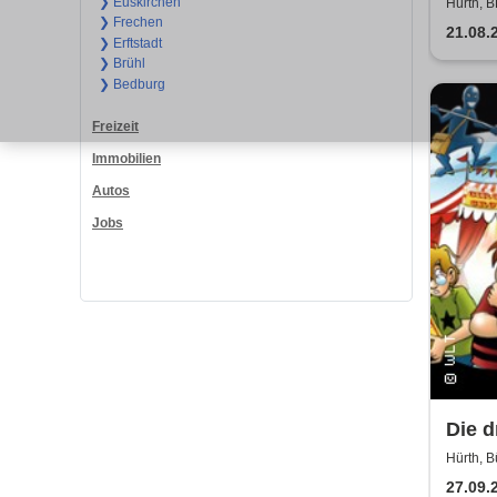
Somm
❯ Euskirchen
Hürth, 
❯ Frechen
Hand
21.08.
❯ Erftstadt
Air
❯ Brühl
❯ Bedburg
Freizeit
Immobilien
Autos
Jobs
Die d
Rätse
Hürth, B
27.09.