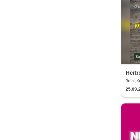
Herbs
Party
Brühl, K
Kais
25.09.