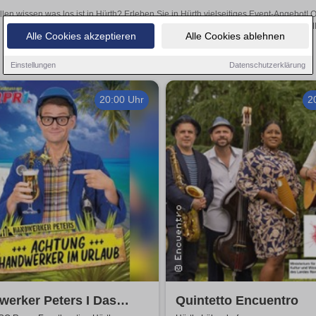
llen wissen was los ist in Hürth? Erleben Sie in Hürth vielseitiges Event-Angebot!
aufregende Veranstaltungen in Hürth – hier finden al
Alle Cookies akzeptieren
Alle Cookies ablehnen
Einstellungen
Datenschutzerklärung
20:00 Uhr
2
erker Peters I Das
Quintetto Encuentro