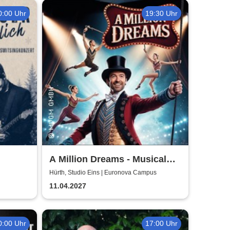
0:00 Uhr
19:30 Uhr
A Million Dreams - Musical
Circus Show
Hürth, Studio Eins | Euronova Campus
11.04.2027
0:00 Uhr
17:00 Uhr