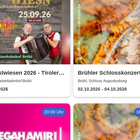
twiesen 2026 - Tiroler
Brühler Schlosskonzert
mander live |
Haydn-Festival 2026
aiserbahnhof Brühl
Brühl, Schloss Augustusburg
erbahnhof Brühl
2026
02.10.2026 - 04.10.2026
20:00 Uhr
1