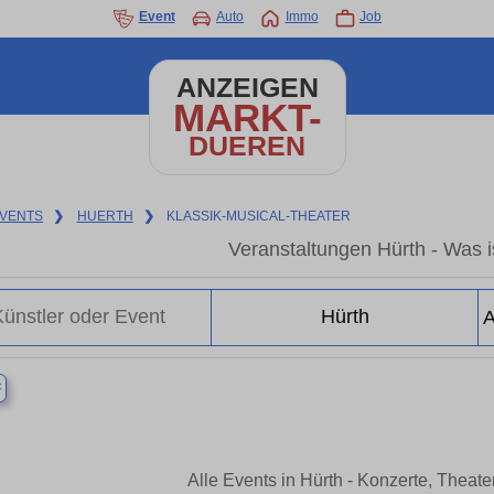
Event
Auto
Immo
Job
ANZEIGEN
MARKT-
DUEREN
VENTS
❯
HUERTH
❯
KLASSIK-MUSICAL-THEATER
Veranstaltungen Hürth - Was is
×
Alle Events in Hürth - Konzerte, Theat