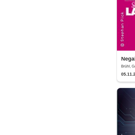
Nega
Brühl, G
05.11.