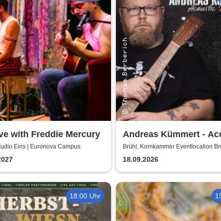
ve with Freddie Mercury
Andreas Kümmert - Ac
Duo
Studio Eins | Euronova Campus
Brühl, Kornkammer Eventlocation Br
2027
18.09.2026
18:00 Uhr
1