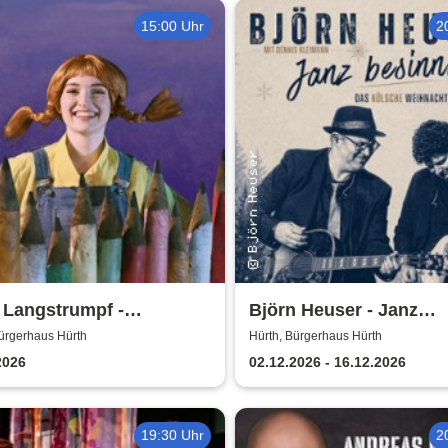
15:00 Uhr
2
 Langstrumpf -
Björn Heuser - Janz
erhaus Hürth
besinnlich
ürgerhaus Hürth
Hürth, Bürgerhaus Hürth
2026
02.12.2026 - 16.12.2026
19:30 Uhr
2