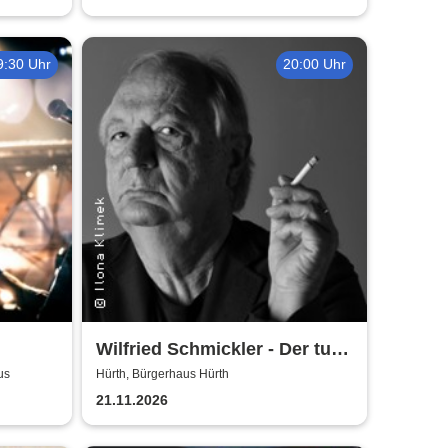
9:30 Uhr
20:00 Uhr
Wilfried Schmickler - Der tut's
noch
us
Hürth, Bürgerhaus Hürth
21.11.2026