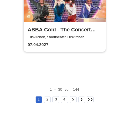
ABBA Gold - The Concert
Show #Emotion
Euskirchen, Stadttheater Euskirchen
07.04.2027
1 - 30 von 144
1
2
3
4
5
❯
❯❯