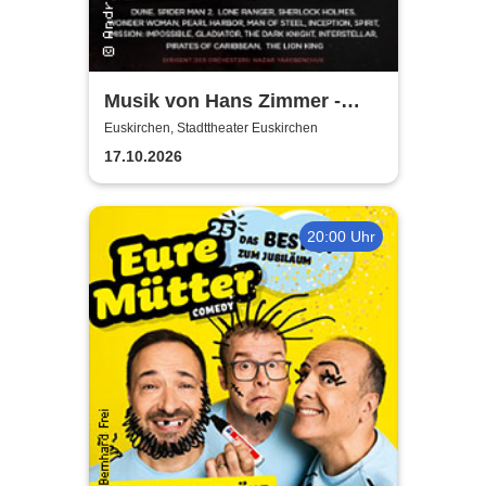
Musik von Hans Zimmer -
gespielt von Lords of the
Euskirchen, Stadttheater Euskirchen
Sound
17.10.2026
20:00 Uhr