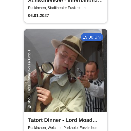
Schwanensee - International
European Ballet
Euskirchen, Stadttheater Euskirchen
06.01.2027
19:00 Uhr
Tatort Dinner - Lord Moad
lässt bitten!
Euskirchen, Welcome Parkhotel Euskirchen