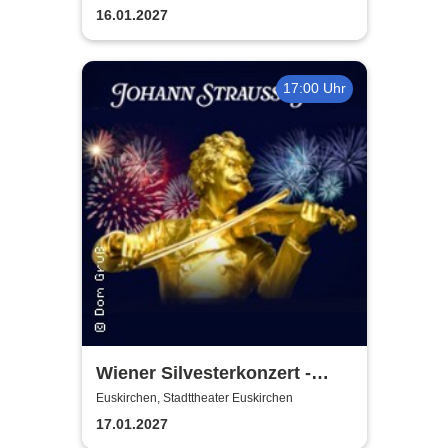
16.01.2027
17:00 Uhr
Wiener Silvesterkonzert -
Wiener Neujahrskonzert
Euskirchen, Stadttheater Euskirchen
17.01.2027