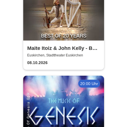
Maite Itoiz & John Kelly - Best
of 20 Years - Anniversary
Euskirchen, Stadttheater Euskirchen
Tour 2026
08.10.2026
20:00 Uhr