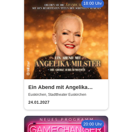
18:00 Uhr
Ein Abend mit Angelika
Milster - Jubiläumstournee
Euskirchen, Stadttheater Euskirchen
2027
24.01.2027
20:00 Uhr