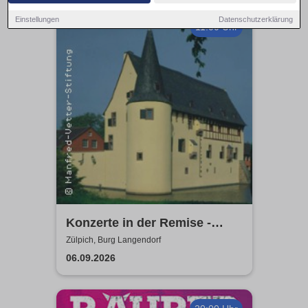
Einstellungen
Datenschutzerklärung
11:00 Uhr
Konzerte in der Remise -
Burg Langendorf
Zülpich, Burg Langendorf
06.09.2026