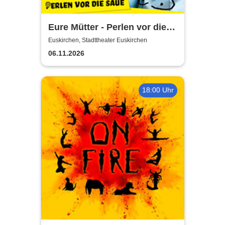
Eure Mütter - Perlen vor die
Säue - Das Best Of zum
Euskirchen, Stadttheater Euskirchen
Jubiläum
06.11.2026
18:00 Uhr