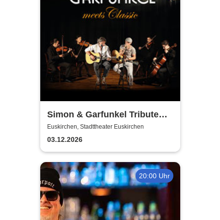
Simon & Garfunkel Tribute
meets Classic - Duo
Euskirchen, Stadttheater Euskirchen
Graceland
03.12.2026
20:00 Uhr