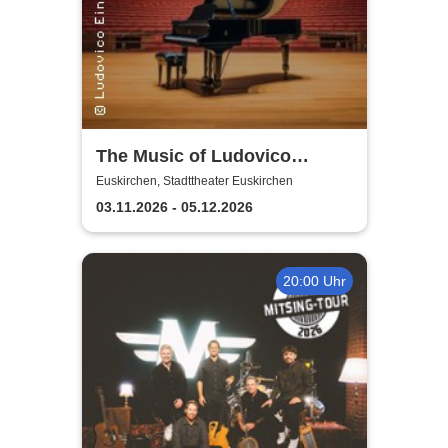
The Music of Ludovico
Einaudi: Tribute-
Euskirchen, Stadttheater Euskirchen
Klavierkonzert - Ludovico
03.11.2026 - 05.12.2026
Einaudi Tribute bei
Kerzenschein
20:00 Uhr