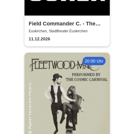
Field Commander C. - The
Songs of Leonard Cohen
Euskirchen, Stadttheater Euskirchen
11.12.2026
20:00 Uhr