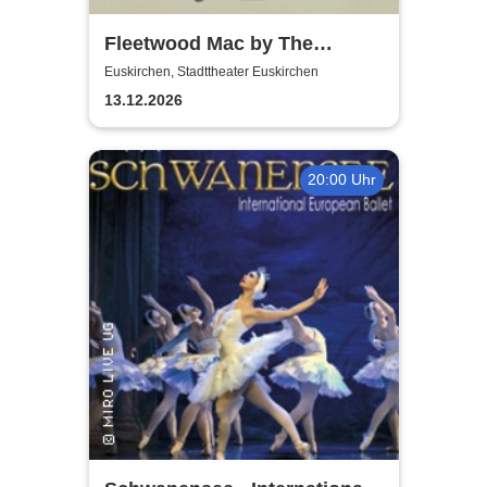
Fleetwood Mac by The
Cosmic Carnival - The
Euskirchen, Stadttheater Euskirchen
Incredible Story
13.12.2026
20:00 Uhr