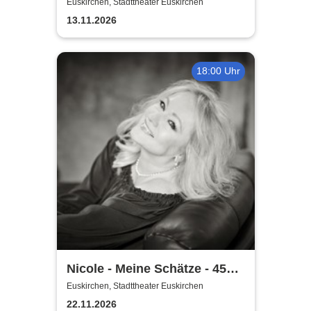
Experience
Euskirchen, Stadttheater Euskirchen
13.11.2026
18:00 Uhr
Nicole - Meine Schätze - 45
Jahre Jubiläumstour
Euskirchen, Stadttheater Euskirchen
22.11.2026