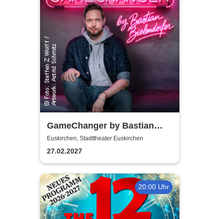
GameChanger by Bastian
Bielendorfer
Euskirchen, Stadttheater Euskirchen
27.02.2027
20:00 Uhr