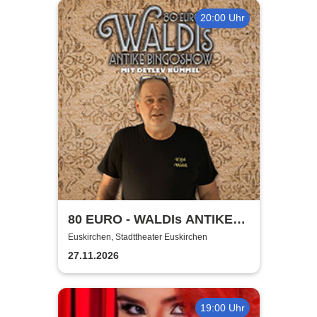
20:00 Uhr
80 EURO - WALDIs ANTIKE
BINGOSHOW
Euskirchen, Stadttheater Euskirchen
27.11.2026
19:00 Uhr