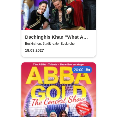
Dschinghis Khan "What A
Wonderful World" - Die
Euskirchen, Stadttheater Euskirchen
Legende auf Tournee
18.03.2027
20:00 Uhr