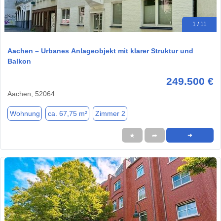
1 / 11
Aachen – Urbanes Anlageobjekt mit klarer Struktur und
Balkon
249.500 €
Aachen, 52064
Wohnung
ca. 67,75 m²
Zimmer 2
★
➦
➜