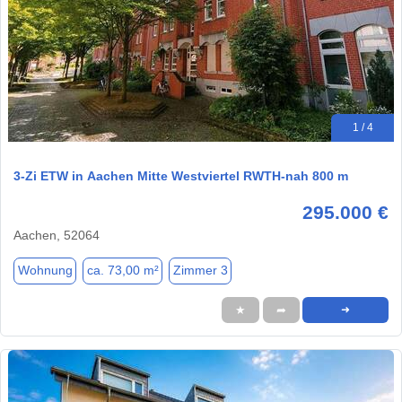
1 / 4
3-Zi ETW in Aachen Mitte Westviertel RWTH-nah 800 m
295.000 €
Aachen, 52064
Wohnung
ca. 73,00 m²
Zimmer 3
★
➦
➜