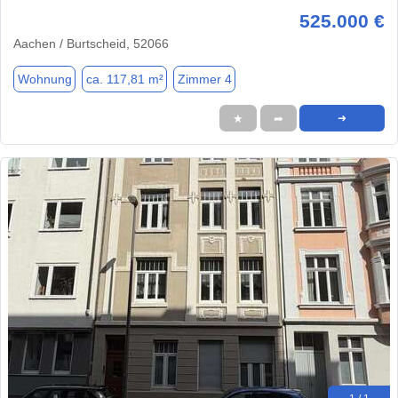
525.000 €
Aachen / Burtscheid, 52066
Wohnung
ca. 117,81 m²
Zimmer 4
★
➦
➜