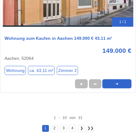
1 / 1
Wohnung zum Kaufen in Aachen 149.000 € 43.11 m²
149.000 €
Aachen, 52064
Wohnung
ca. 43,11 m²
Zimmer 2
★
➦
➜
1 - 10 von 31
1
2
3
4
❯
❯❯