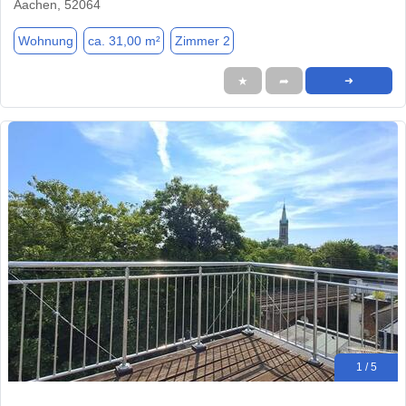
Aachen, 52064
Wohnung
ca. 31,00 m²
Zimmer 2
★
➦
➜
1 / 5