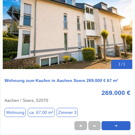
1 / 1
Wohnung zum Kaufen in Aachen Soers 269.000 € 67 m²
269.000 €
Aachen / Soers, 52070
Wohnung
ca. 67,00 m²
Zimmer 3
★
➦
➜