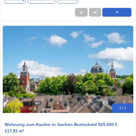
★
➦
➜
1 / 1
Wohnung zum Kaufen in Aachen Burtscheid 525.000 €
117.81 m²