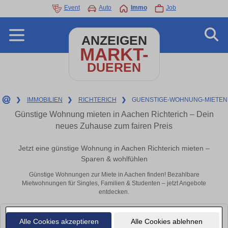
Event
Auto
Immo
Job
ANZEIGEN
MARKT-
DUEREN
❯
IMMOBILIEN
❯
RICHTERICH
❯
GUENSTIGE-WOHNUNG-MIETEN
Günstige Wohnung mieten in Aachen Richterich – Dein
neues Zuhause zum fairen Preis
Jetzt eine günstige Wohnung in Aachen Richterich mieten –
Sparen & wohlfühlen
Günstige Wohnungen zur Miete in Aachen finden! Bezahlbare
Mietwohnungen für Singles, Familien & Studenten – jetzt Angebote
entdecken.
Leider konnten wir derzeit keine passenden Objekte finden. Schauen Sie
Alle Cookies akzeptieren
Alle Cookies ablehnen
bald wieder vorbei!