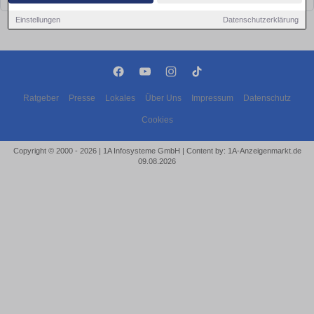
Einstellungen
Datenschutzerklärung
Ratgeber
Presse
Lokales
Über Uns
Impressum
Datenschutz
Cookies
Copyright © 2000 - 2026 | 1A Infosysteme GmbH | Content by: 1A-Anzeigenmarkt.de
09.08.2026