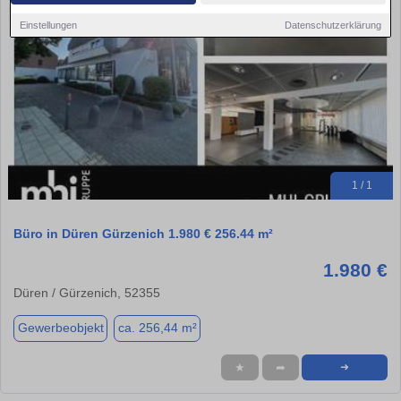
Einstellungen
Datenschutzerklärung
1 / 1
Büro in Düren Gürzenich 1.980 € 256.44 m²
1.980 €
Düren / Gürzenich, 52355
Gewerbeobjekt
ca. 256,44 m²
★
➦
➜