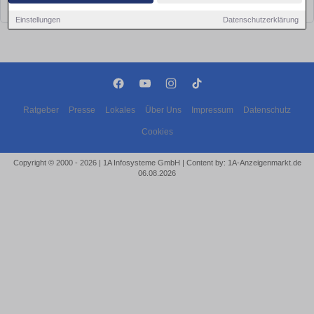
bald wieder vorbei!
Einstellungen
Datenschutzerklärung
Ratgeber
Presse
Lokales
Über Uns
Impressum
Datenschutz
Cookies
Copyright © 2000 - 2026 | 1A Infosysteme GmbH | Content by: 1A-Anzeigenmarkt.de
06.08.2026