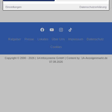
bald wieder vorbei!
Einstellungen
Datenschutzerklärung
Ratgeber
Presse
Lokales
Über Uns
Impressum
Datenschutz
Cookies
Copyright © 2000 - 2026 | 1A Infosysteme GmbH | Content by: 1A-Anzeigenmarkt.de
07.08.2026