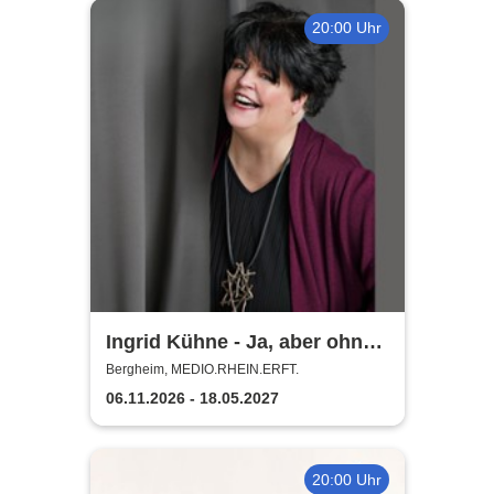
20:00 Uhr
Ingrid Kühne - Ja, aber ohne
mich!
Bergheim, MEDIO.RHEIN.ERFT.
06.11.2026 - 18.05.2027
20:00 Uhr