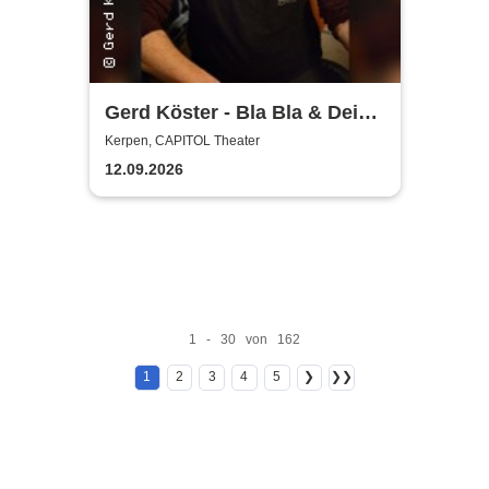
Gerd Köster - Bla Bla & Dei
Dei
Kerpen, CAPITOL Theater
12.09.2026
1 - 30 von 162
1
2
3
4
5
❯
❯❯