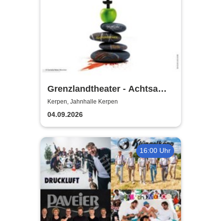
Grenzlandtheater - Achtsam
Morden durch bewusste
Kerpen, Jahnhalle Kerpen
Ernährung
04.09.2026
16:00 Uhr