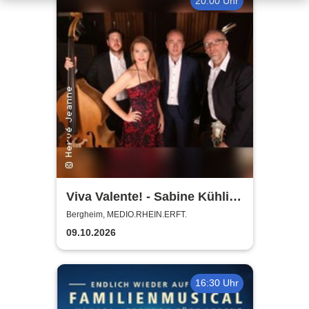
20:00 Uhr
Viva Valente! - Sabine Kühlich
& Jörg Seidel Trio - Tribute to
Bergheim, MEDIO.RHEIN.ERFT.
Catarina Vatente
09.10.2026
16:30 Uhr