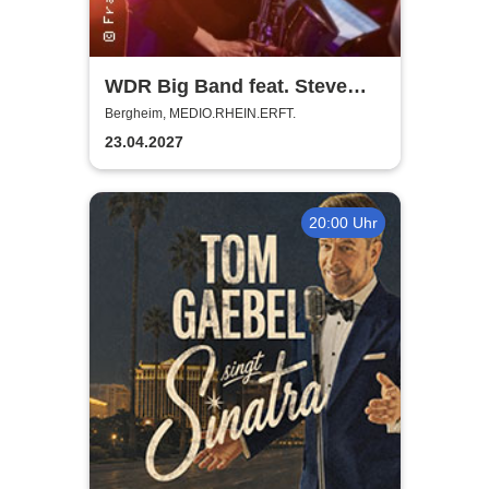
WDR Big Band feat. Steve
Gadd - Master of Groove
Bergheim, MEDIO.RHEIN.ERFT.
23.04.2027
20:00 Uhr