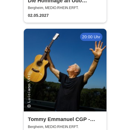
Die Hommage an Udo
Jürgens - Das Konzert mit
Bergheim, MEDIO.RHEIN.ERFT.
Alex Parker
02.05.2027
20:00 Uhr
Tommy Emmanuel CGP -
Living in the Light Tour
Bergheim, MEDIO.RHEIN.ERFT.