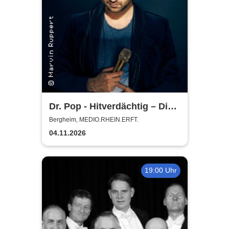
Dr. Pop - Hitverdächtig – Die
Musik-Comedy-Stand-up-
Bergheim, MEDIO.RHEIN.ERFT.
Show! - (ständig aktualisiert)
04.11.2026
19:00 Uhr