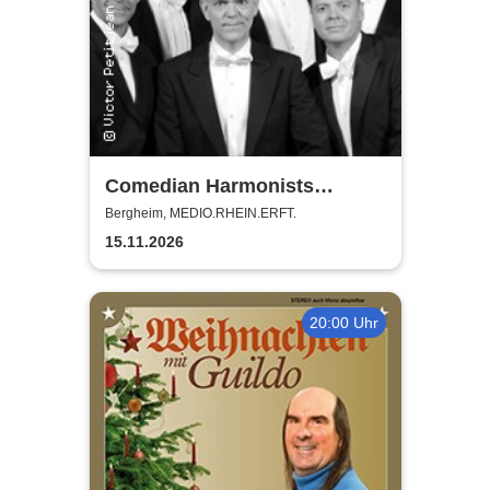
Comedian Harmonists
Forever - Das Leben ein
Bergheim, MEDIO.RHEIN.ERFT.
Konzert
15.11.2026
20:00 Uhr