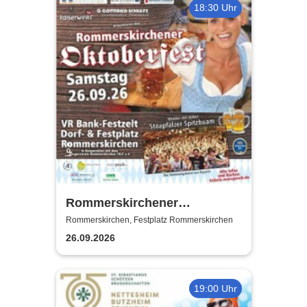
18:30 Uhr
Rommerskirchener
Oktoberfest - Auf geht´s -
Rommerskirchen, Festplatz Rommerskirchen
pack mas!
26.09.2026
19:00 Uhr