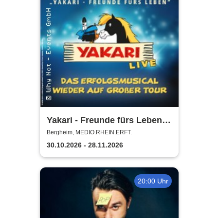
Yakari - Freunde fürs Leben -
Das Musical für die ganze
Bergheim, MEDIO.RHEIN.ERFT.
Familie
30.10.2026 - 28.11.2026
20:00 Uhr