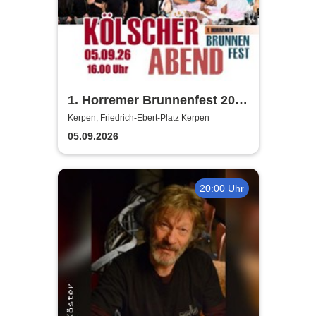
1. Horremer Brunnenfest 2026
- Klüngelköpp, Druckluft,
Kerpen, Friedrich-Ebert-Platz Kerpen
Planschemalöör, Paveier
05.09.2026
20:00 Uhr