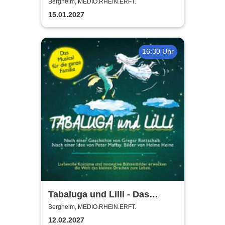
Steinhoff + Band
Bergheim, MEDIO.RHEIN.ERFT.
15.01.2027
16:30 Uhr
Tabaluga und Lilli - Das
drachenstarke Musical für die
Bergheim, MEDIO.RHEIN.ERFT.
ganze Familie
12.02.2027