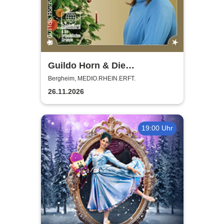
Guildo Horn & Die
Orthopädischen Strümpfe -
Bergheim, MEDIO.RHEIN.ERFT.
Weihnachten mit Guildo
26.11.2026
19:00 Uhr