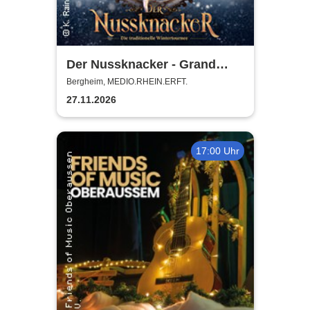
Der Nussknacker - Grand
Classic Ballet - Die
Bergheim, MEDIO.RHEIN.ERFT.
traditionelle Wintertournee
27.11.2026
17:00 Uhr