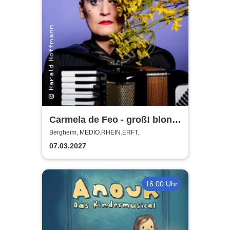
Carmela de Feo - groß! blond!
erfolgreich!
Bergheim, MEDIO.RHEIN.ERFT.
07.03.2027
16:00 Uhr