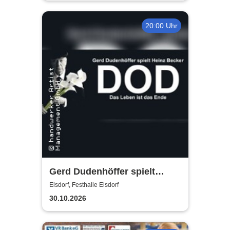
20:00 Uhr
Gerd Dudenhöffer spielt
Heinz Becker
Elsdorf, Festhalle Elsdorf
30.10.2026