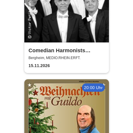
Comedian Harmonists
Forever - Das Leben ein
Bergheim, MEDIO.RHEIN.ERFT.
Konzert
15.11.2026
20:00 Uhr