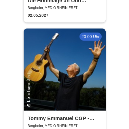
Die Hommage an Udo
Jürgens - Das Konzert mit
Bergheim, MEDIO.RHEIN.ERFT.
Alex Parker
02.05.2027
20:00 Uhr
Tommy Emmanuel CGP -
Living in the Light Tour
Bergheim, MEDIO.RHEIN.ERFT.