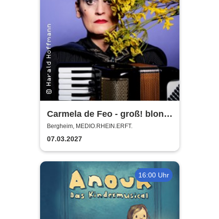
Carmela de Feo - groß! blond!
erfolgreich!
Bergheim, MEDIO.RHEIN.ERFT.
07.03.2027
16:00 Uhr