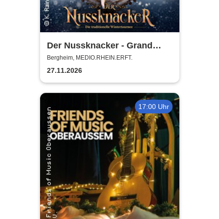
Der Nussknacker - Grand
Classic Ballet - Die
Bergheim, MEDIO.RHEIN.ERFT.
traditionelle Wintertournee
27.11.2026
17:00 Uhr