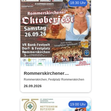
18:30 Uhr
Rommerskirchener
Oktoberfest - Auf geht´s -
Rommerskirchen, Festplatz Rommerskirchen
pack mas!
26.09.2026
19:00 Uhr