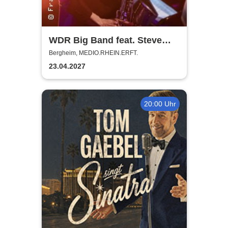
WDR Big Band feat. Steve
Gadd - Master of Groove
Bergheim, MEDIO.RHEIN.ERFT.
23.04.2027
20:00 Uhr