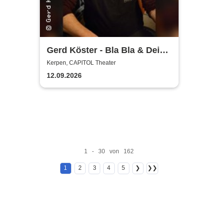
Gerd Köster - Bla Bla & Dei
Dei
Kerpen, CAPITOL Theater
12.09.2026
1 - 30 von 162
1
2
3
4
5
❯
❯❯