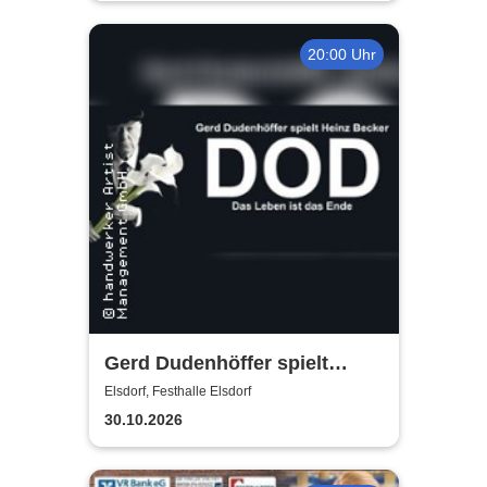
20:00 Uhr
Gerd Dudenhöffer spielt
Heinz Becker
Elsdorf, Festhalle Elsdorf
30.10.2026