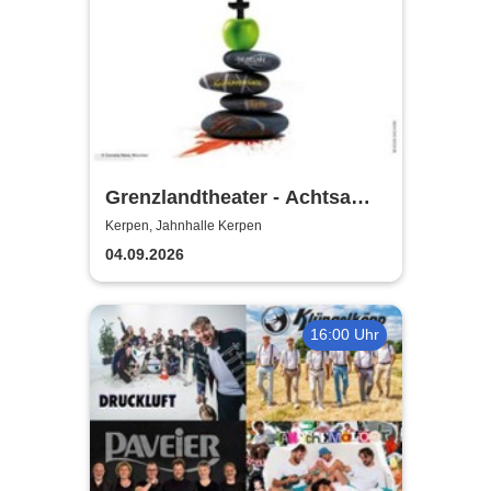
Grenzlandtheater - Achtsam
Morden durch bewusste
Kerpen, Jahnhalle Kerpen
Ernährung
04.09.2026
16:00 Uhr