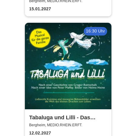
Steinhoff + Band
Bergheim, MEDIO.RHEIN.ERFT.
15.01.2027
16:30 Uhr
Tabaluga und Lilli - Das
drachenstarke Musical für die
Bergheim, MEDIO.RHEIN.ERFT.
ganze Familie
12.02.2027