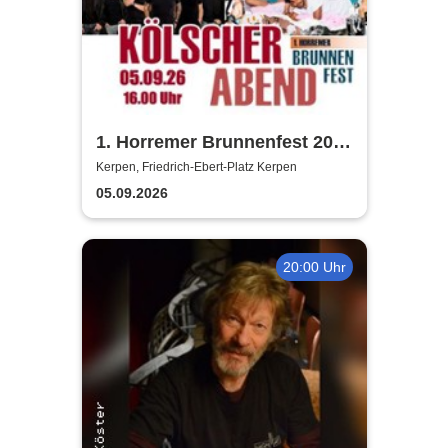
1. Horremer Brunnenfest 2026
- Klüngelköpp, Druckluft,
Kerpen, Friedrich-Ebert-Platz Kerpen
Planschemalöör, Paveier
05.09.2026
20:00 Uhr