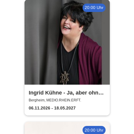
20:00 Uhr
Ingrid Kühne - Ja, aber ohne
mich!
Bergheim, MEDIO.RHEIN.ERFT.
06.11.2026 - 18.05.2027
20:00 Uhr