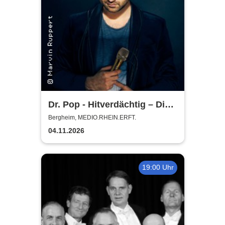
Dr. Pop - Hitverdächtig – Die
Musik-Comedy-Stand-up-
Bergheim, MEDIO.RHEIN.ERFT.
Show! - (ständig aktualisiert)
04.11.2026
19:00 Uhr