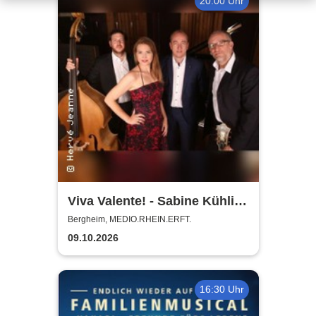
20:00 Uhr
Viva Valente! - Sabine Kühlich
& Jörg Seidel Trio - Tribute to
Bergheim, MEDIO.RHEIN.ERFT.
Catarina Vatente
09.10.2026
16:30 Uhr