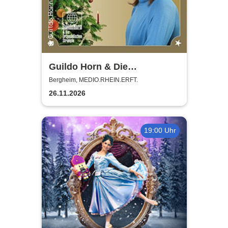
Guildo Horn & Die
Orthopädischen Strümpfe -
Bergheim, MEDIO.RHEIN.ERFT.
Weihnachten mit Guildo
26.11.2026
19:00 Uhr