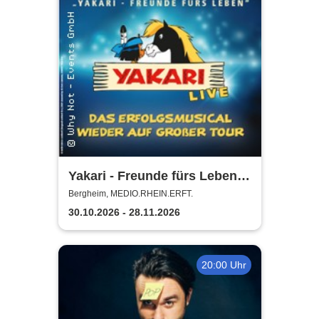
Yakari - Freunde fürs Leben -
Das Musical für die ganze
Bergheim, MEDIO.RHEIN.ERFT.
Familie
30.10.2026 - 28.11.2026
20:00 Uhr