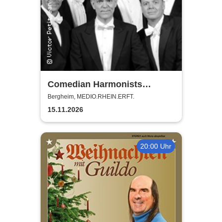
Comedian Harmonists
Forever - Das Leben ein
Bergheim, MEDIO.RHEIN.ERFT.
Konzert
15.11.2026
20:00 Uhr