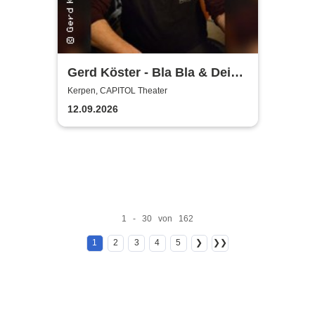
Gerd Köster - Bla Bla & Dei
Dei
Kerpen, CAPITOL Theater
12.09.2026
1 - 30 von 162
1
2
3
4
5
❯
❯❯