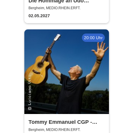
Die Hommage an Udo
Jürgens - Das Konzert mit
Bergheim, MEDIO.RHEIN.ERFT.
Alex Parker
02.05.2027
20:00 Uhr
Tommy Emmanuel CGP -
Living in the Light Tour
Bergheim, MEDIO.RHEIN.ERFT.