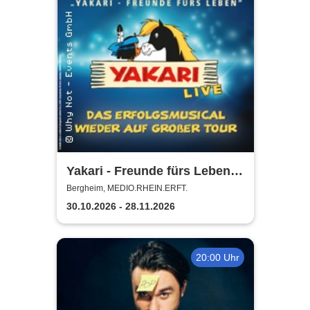
Yakari - Freunde fürs Leben -
Das Musical für die ganze
Bergheim, MEDIO.RHEIN.ERFT.
Familie
30.10.2026 - 28.11.2026
20:00 Uhr