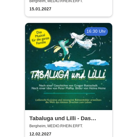
Steinhoff + Band
Bergheim, MEDIO.RHEIN.ERFT.
15.01.2027
16:30 Uhr
Tabaluga und Lilli - Das
drachenstarke Musical für die
Bergheim, MEDIO.RHEIN.ERFT.
ganze Familie
12.02.2027