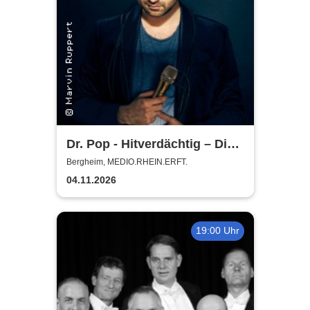
Dr. Pop - Hitverdächtig – Die
Musik-Comedy-Stand-up-
Bergheim, MEDIO.RHEIN.ERFT.
Show! - (ständig aktualisiert)
04.11.2026
19:00 Uhr