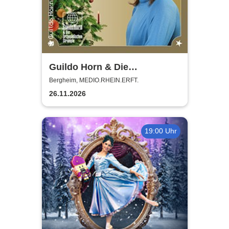
Guildo Horn & Die
Orthopädischen Strümpfe -
Bergheim, MEDIO.RHEIN.ERFT.
Weihnachten mit Guildo
26.11.2026
19:00 Uhr