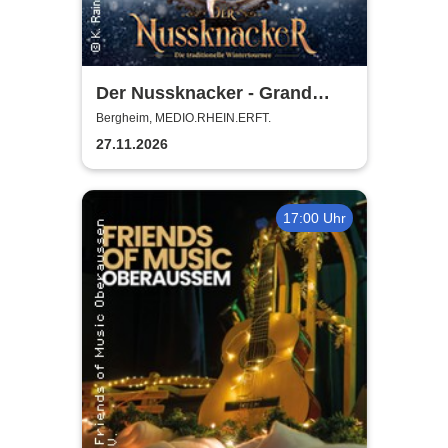
Der Nussknacker - Grand
Classic Ballet - Die
Bergheim, MEDIO.RHEIN.ERFT.
traditionelle Wintertournee
27.11.2026
17:00 Uhr