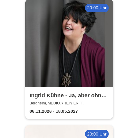
20:00 Uhr
Ingrid Kühne - Ja, aber ohne
mich!
Bergheim, MEDIO.RHEIN.ERFT.
06.11.2026 - 18.05.2027
20:00 Uhr