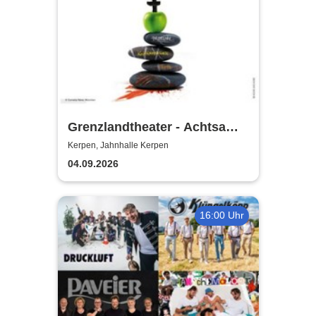
Grenzlandtheater - Achtsam
Morden durch bewusste
Kerpen, Jahnhalle Kerpen
Ernährung
04.09.2026
16:00 Uhr