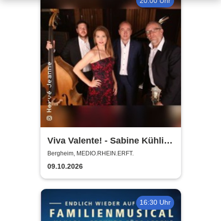
20:00 Uhr
Viva Valente! - Sabine Kühlich
& Jörg Seidel Trio - Tribute to
Bergheim, MEDIO.RHEIN.ERFT.
Catarina Vatente
09.10.2026
16:30 Uhr