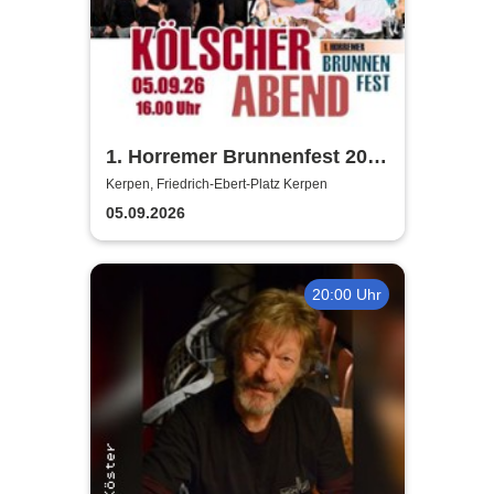
1. Horremer Brunnenfest 2026
- Klüngelköpp, Druckluft,
Kerpen, Friedrich-Ebert-Platz Kerpen
Planschemalöör, Paveier
05.09.2026
20:00 Uhr