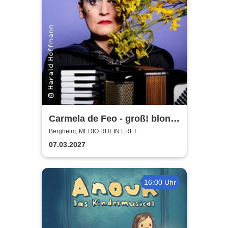
Carmela de Feo - groß! blond!
erfolgreich!
Bergheim, MEDIO.RHEIN.ERFT.
07.03.2027
16:00 Uhr