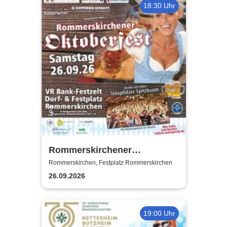
18:30 Uhr
Rommerskirchener
Oktoberfest - Auf geht´s -
Rommerskirchen, Festplatz Rommerskirchen
pack mas!
26.09.2026
19:00 Uhr