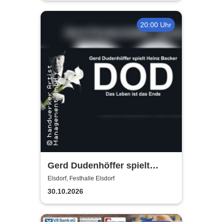
20:00 Uhr
Gerd Dudenhöffer spielt
Heinz Becker
Elsdorf, Festhalle Elsdorf
30.10.2026