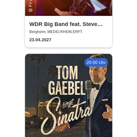
WDR Big Band feat. Steve
Gadd - Master of Groove
Bergheim, MEDIO.RHEIN.ERFT.
23.04.2027
20:00 Uhr