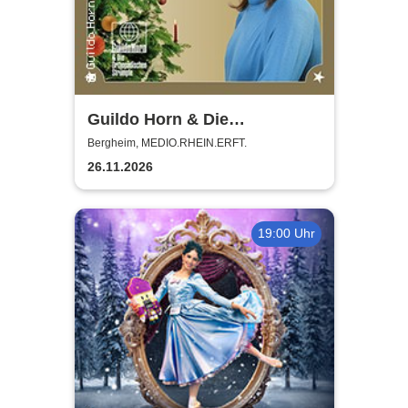
Guildo Horn & Die
Orthopädischen Strümpfe -
Bergheim, MEDIO.RHEIN.ERFT.
Weihnachten mit Guildo
26.11.2026
19:00 Uhr