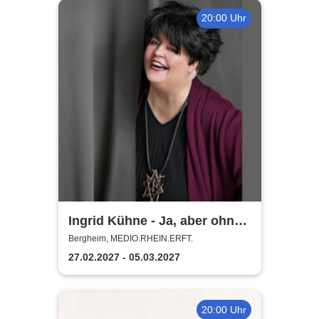
20:00 Uhr
Ingrid Kühne - Ja, aber ohne
mich!
Bergheim, MEDIO.RHEIN.ERFT.
27.02.2027 - 05.03.2027
20:00 Uhr