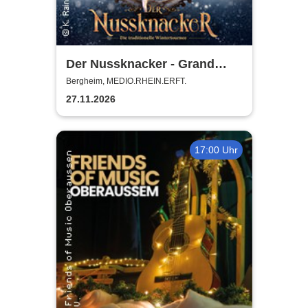
Der Nussknacker - Grand
Classic Ballet - Die
Bergheim, MEDIO.RHEIN.ERFT.
traditionelle Wintertournee
27.11.2026
17:00 Uhr