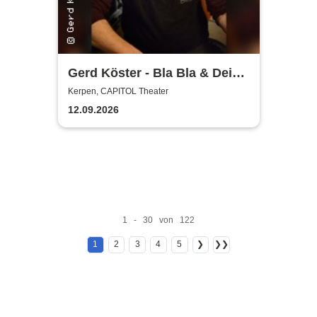
Gerd Köster - Bla Bla & Dei
Dei
Kerpen, CAPITOL Theater
12.09.2026
1 - 30 von 122
1
2
3
4
5
❯
❯❯