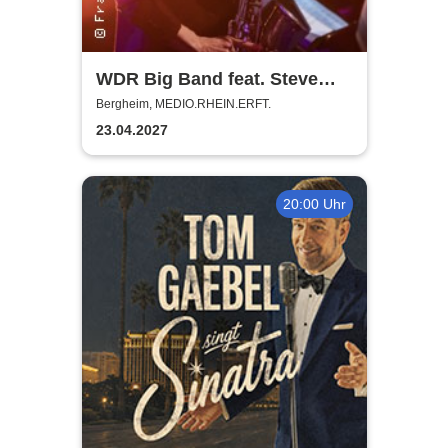
WDR Big Band feat. Steve
Gadd - Master of Groove
Bergheim, MEDIO.RHEIN.ERFT.
23.04.2027
20:00 Uhr