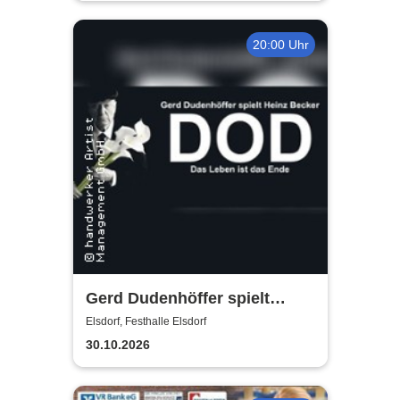
20:00 Uhr
Gerd Dudenhöffer spielt
Heinz Becker
Elsdorf, Festhalle Elsdorf
30.10.2026