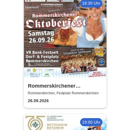
18:30 Uhr
Rommerskirchener
Oktoberfest - Auf geht´s -
Rommerskirchen, Festplatz Rommerskirchen
pack mas!
26.09.2026
19:00 Uhr