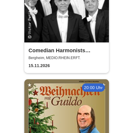
Comedian Harmonists
Forever - Das Leben ein
Bergheim, MEDIO.RHEIN.ERFT.
Konzert
15.11.2026
20:00 Uhr