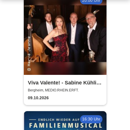
20:00 Uhr
Viva Valente! - Sabine Kühlich
& Jörg Seidel Trio - Tribute to
Bergheim, MEDIO.RHEIN.ERFT.
Catarina Vatente
09.10.2026
16:30 Uhr