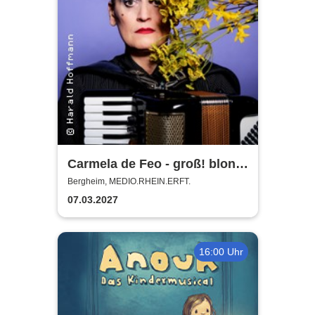
Carmela de Feo - groß! blond!
erfolgreich!
Bergheim, MEDIO.RHEIN.ERFT.
07.03.2027
16:00 Uhr