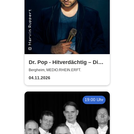
Dr. Pop - Hitverdächtig – Die
Musik-Comedy-Stand-up-
Bergheim, MEDIO.RHEIN.ERFT.
Show! - (ständig aktualisiert)
04.11.2026
19:00 Uhr