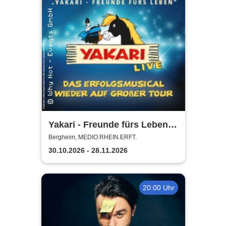
Yakari - Freunde fürs Leben -
Das Musical für die ganze
Bergheim, MEDIO.RHEIN.ERFT.
Familie
30.10.2026 - 28.11.2026
20:00 Uhr