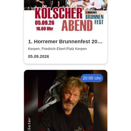
1. Horremer Brunnenfest 2026
- Klüngelköpp, Druckluft,
Kerpen, Friedrich-Ebert-Platz Kerpen
Planschemalöör, Paveier
05.09.2026
20:00 Uhr