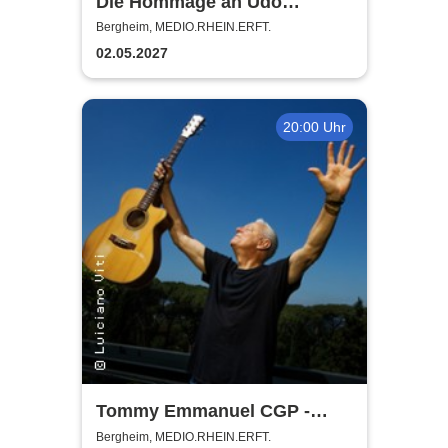
Die Hommage an Udo
Jürgens - Das Konzert mit
Bergheim, MEDIO.RHEIN.ERFT.
Alex Parker
02.05.2027
20:00 Uhr
Tommy Emmanuel CGP -
Living in the Light Tour
Bergheim, MEDIO.RHEIN.ERFT.