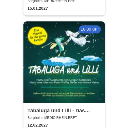
Steinhoff + Band
Bergheim, MEDIO.RHEIN.ERFT.
15.01.2027
16:30 Uhr
Tabaluga und Lilli - Das
drachenstarke Musical für die
Bergheim, MEDIO.RHEIN.ERFT.
ganze Familie
12.02.2027