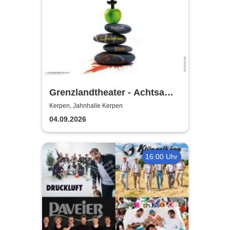
Grenzlandtheater - Achtsam
Morden durch bewusste
Kerpen, Jahnhalle Kerpen
Ernährung
04.09.2026
16:00 Uhr