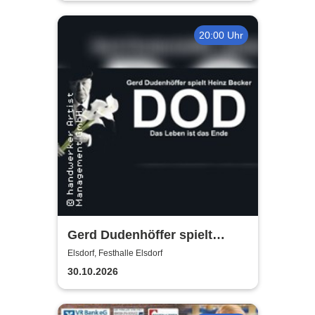
20:00 Uhr
Gerd Dudenhöffer spielt
Heinz Becker
Elsdorf, Festhalle Elsdorf
30.10.2026