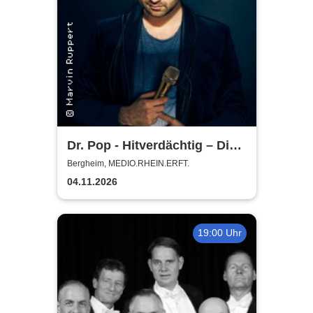
Dr. Pop - Hitverdächtig – Die
Musik-Comedy-Stand-up-
Bergheim, MEDIO.RHEIN.ERFT.
Show! - (ständig aktualisiert)
04.11.2026
19:00 Uhr