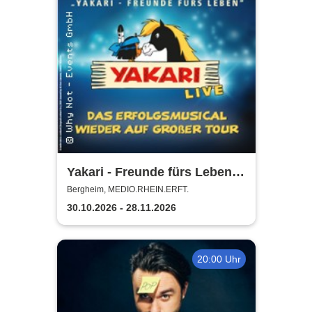
Yakari - Freunde fürs Leben -
Das Musical für die ganze
Bergheim, MEDIO.RHEIN.ERFT.
Familie
30.10.2026 - 28.11.2026
20:00 Uhr