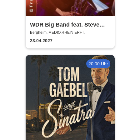
WDR Big Band feat. Steve
Gadd - Master of Groove
Bergheim, MEDIO.RHEIN.ERFT.
23.04.2027
20:00 Uhr