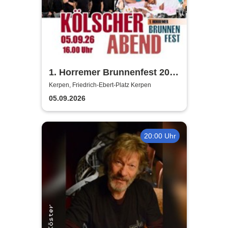
1. Horremer Brunnenfest 2026
- Klüngelköpp, Druckluft,
Kerpen, Friedrich-Ebert-Platz Kerpen
Planschemalöör, Paveier
05.09.2026
20:00 Uhr