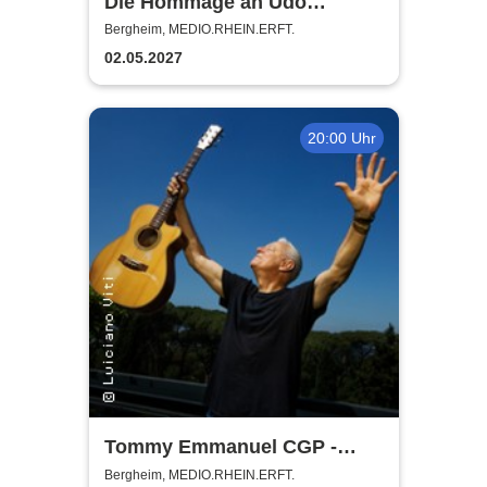
Die Hommage an Udo
Jürgens - Das Konzert mit
Bergheim, MEDIO.RHEIN.ERFT.
Alex Parker
02.05.2027
20:00 Uhr
Tommy Emmanuel CGP -
Living in the Light Tour
Bergheim, MEDIO.RHEIN.ERFT.