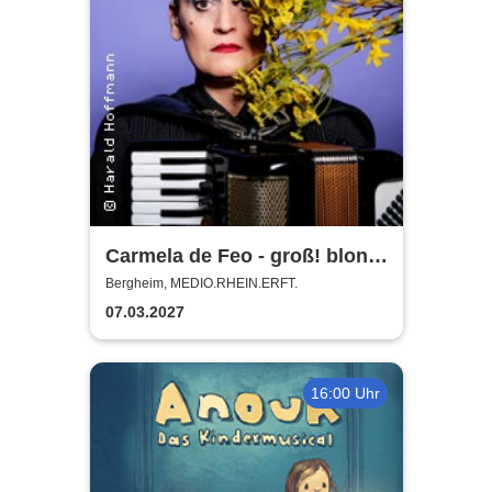
Carmela de Feo - groß! blond!
erfolgreich!
Bergheim, MEDIO.RHEIN.ERFT.
07.03.2027
16:00 Uhr