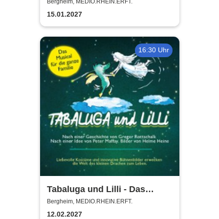
Steinhoff + Band
Bergheim, MEDIO.RHEIN.ERFT.
15.01.2027
16:30 Uhr
Tabaluga und Lilli - Das
drachenstarke Musical für die
Bergheim, MEDIO.RHEIN.ERFT.
ganze Familie
12.02.2027