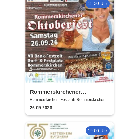
18:30 Uhr
Rommerskirchener
Oktoberfest - Auf geht´s -
Rommerskirchen, Festplatz Rommerskirchen
pack mas!
26.09.2026
19:00 Uhr