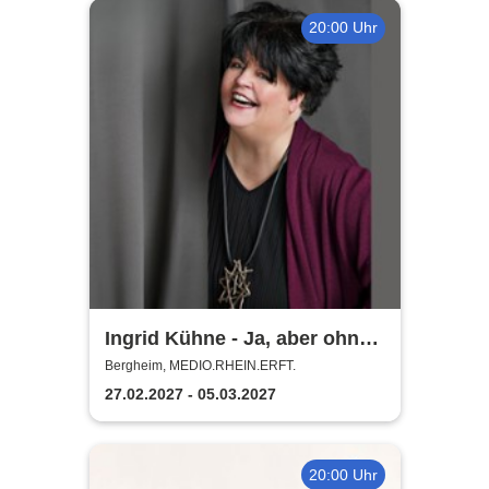
20:00 Uhr
Ingrid Kühne - Ja, aber ohne
mich!
Bergheim, MEDIO.RHEIN.ERFT.
27.02.2027 - 05.03.2027
20:00 Uhr