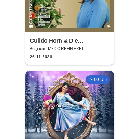
Guildo Horn & Die
Orthopädischen Strümpfe -
Bergheim, MEDIO.RHEIN.ERFT.
Weihnachten mit Guildo
26.11.2026
19:00 Uhr