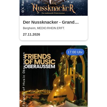
Der Nussknacker - Grand
Classic Ballet - Die
Bergheim, MEDIO.RHEIN.ERFT.
traditionelle Wintertournee
27.11.2026
17:00 Uhr