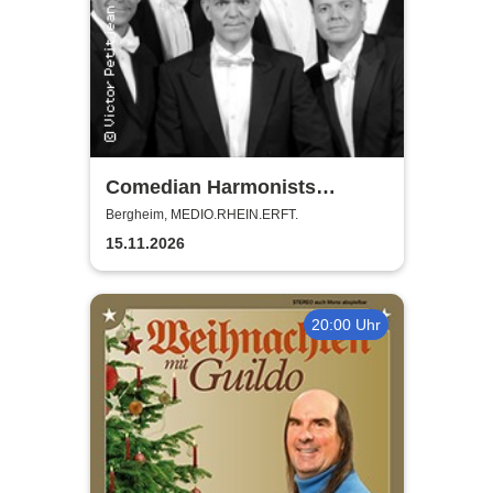
Comedian Harmonists
Forever - Das Leben ein
Bergheim, MEDIO.RHEIN.ERFT.
Konzert
15.11.2026
20:00 Uhr