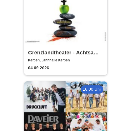
Grenzlandtheater - Achtsam
Morden durch bewusste
Kerpen, Jahnhalle Kerpen
Ernährung
04.09.2026
16:00 Uhr