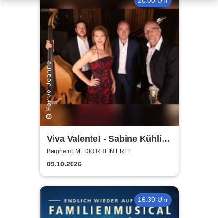
20:00 Uhr
Viva Valente! - Sabine Kühlich
& Jörg Seidel Trio - Tribute to
Bergheim, MEDIO.RHEIN.ERFT.
Catarina Vatente
09.10.2026
16:30 Uhr