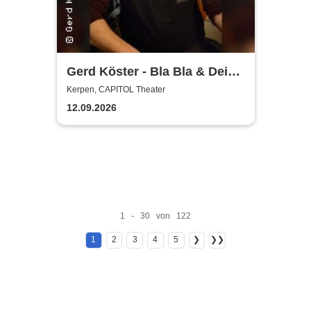
Gerd Köster - Bla Bla & Dei
Dei
Kerpen, CAPITOL Theater
12.09.2026
1 - 30 von 122
1
2
3
4
5
❯
❯❯