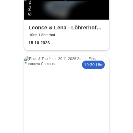
Leonce & Lena - Löhrerhof
Hürth
Hürth, Löhrerhof
15.10.2026
19:30 Uhr