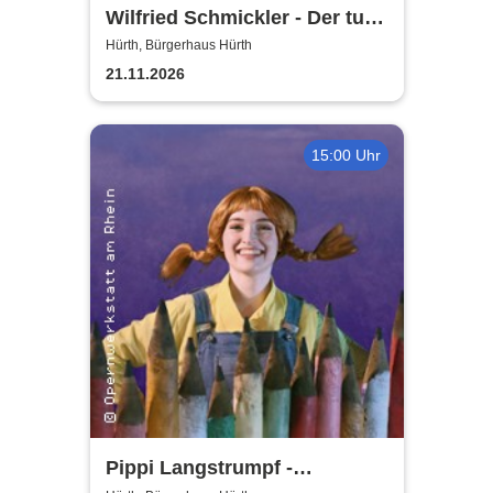
Wilfried Schmickler - Der tut's
noch
Hürth, Bürgerhaus Hürth
21.11.2026
15:00 Uhr
Pippi Langstrumpf -