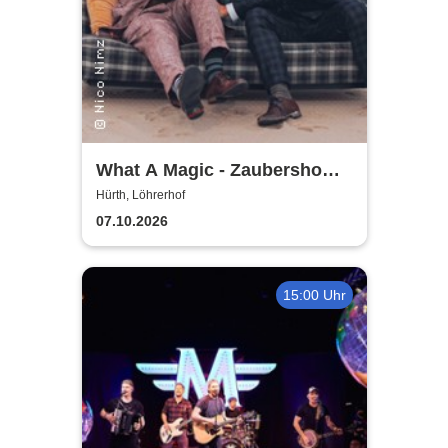
What A Magic - Zaubershow
mit Toby Rudolph und Nico
Hürth, Löhrerhof
Nimz
07.10.2026
15:00 Uhr