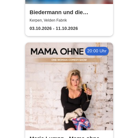
Biedermann und die
Brandstifter -
Kerpen, Velden Fabrik
Theaterensemble dell' arte
03.10.2026 - 11.10.2026
e.V.
20:00 Uhr