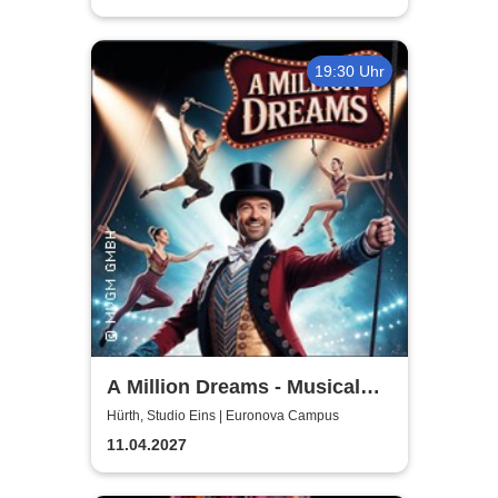
19:30 Uhr
A Million Dreams - Musical
Circus Show
Hürth, Studio Eins | Euronova Campus
11.04.2027