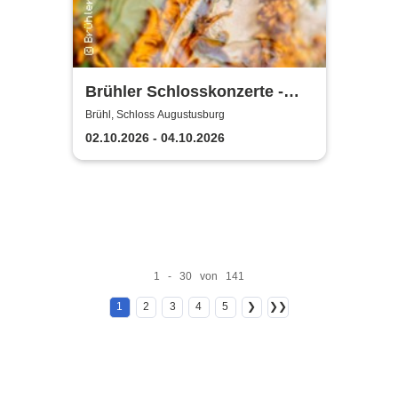
Brühler Schlosskonzerte -
Haydn-Festival 2026
Brühl, Schloss Augustusburg
02.10.2026 - 04.10.2026
1 - 30 von 141
1
2
3
4
5
❯
❯❯