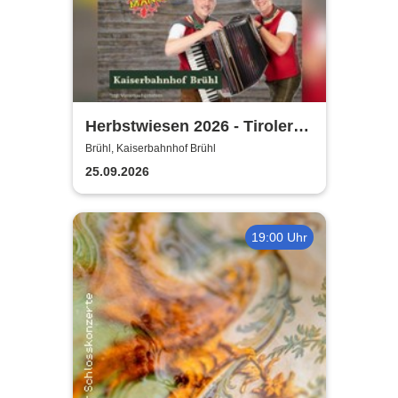
Herbstwiesen 2026 - Tiroler
Partymander live |
Brühl, Kaiserbahnhof Brühl
Kaiserbahnhof Brühl
25.09.2026
19:00 Uhr