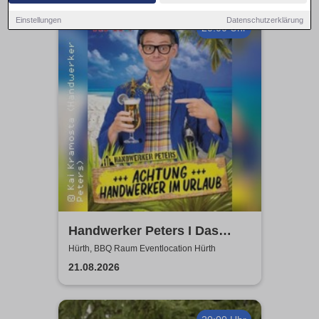
Einstellungen
Datenschutzerklärung
20:00 Uhr
Handwerker Peters I Das
Sommer Event | Achtung -
Hürth, BBQ Raum Eventlocation Hürth
Handwerker im UrlaubOpen
21.08.2026
Air