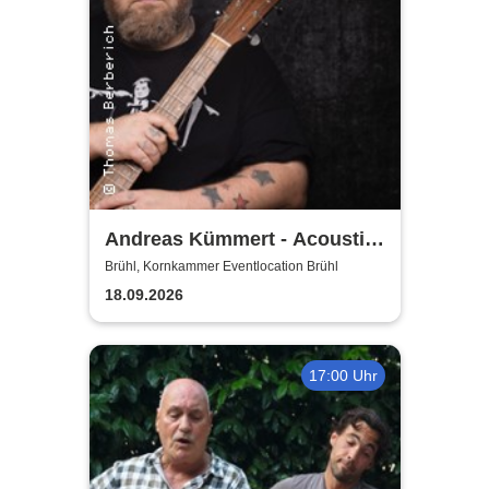
Andreas Kümmert - Acoustic
Duo
Brühl, Kornkammer Eventlocation Brühl
18.09.2026
17:00 Uhr