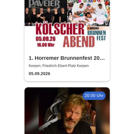
1. Horremer Brunnenfest 2026
- Klüngelköpp, Druckluft,
Kerpen, Friedrich-Ebert-Platz Kerpen
Planschemalöör, Paveier
05.09.2026
20:00 Uhr