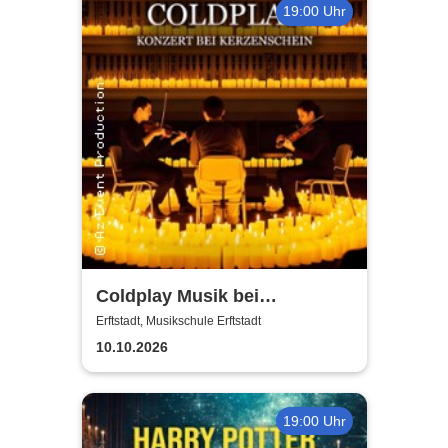
19:00 Uhr
Coldplay Musik bei
Kerzenschein
Erftstadt, Musikschule Erftstadt
10.10.2026
19:00 Uhr