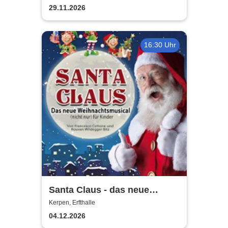
29.11.2026
16:30 Uhr
Santa Claus - das neue
Weihnachtsmusical (nicht
Kerpen, Erfthalle
nur) für Kinder
04.12.2026