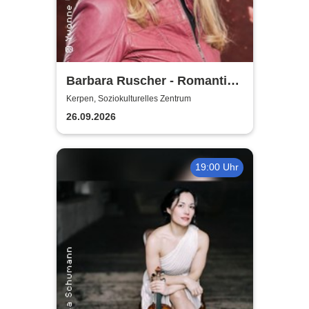
Barbara Ruscher - Romantik,
aber zack, zack!
Kerpen, Soziokulturelles Zentrum
26.09.2026
19:00 Uhr