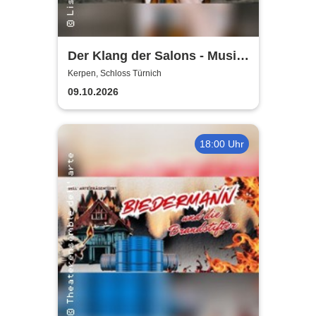
Der Klang der Salons - Musik
und Gesellschaft bei Marcel
Kerpen, Schloss Türnich
Proust
09.10.2026
18:00 Uhr