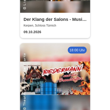
Der Klang der Salons - Musik
und Gesellschaft bei Marcel
Kerpen, Schloss Türnich
Proust
09.10.2026
18:00 Uhr