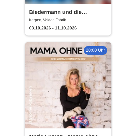
Biedermann und die
Brandstifter -
Kerpen, Velden Fabrik
Theaterensemble dell' arte
03.10.2026 - 11.10.2026
e.V.
20:00 Uhr