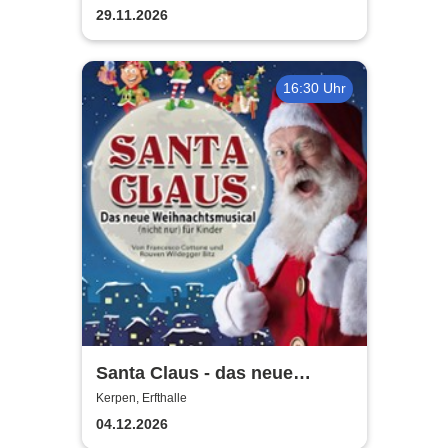
29.11.2026
16:30 Uhr
Santa Claus - das neue
Weihnachtsmusical (nicht
Kerpen, Erfthalle
nur) für Kinder
04.12.2026