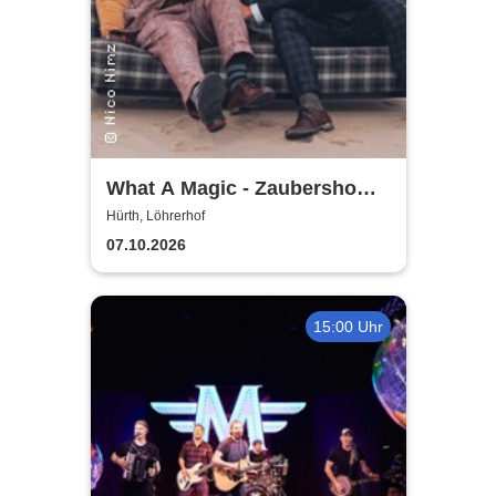
What A Magic - Zaubershow
mit Toby Rudolph und Nico
Hürth, Löhrerhof
Nimz
07.10.2026
15:00 Uhr