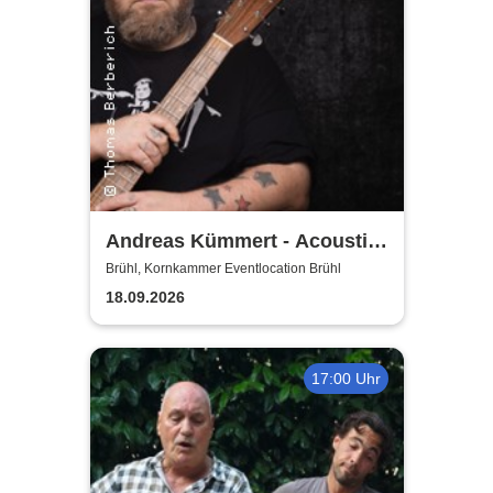
Andreas Kümmert - Acoustic
Duo
Brühl, Kornkammer Eventlocation Brühl
18.09.2026
17:00 Uhr