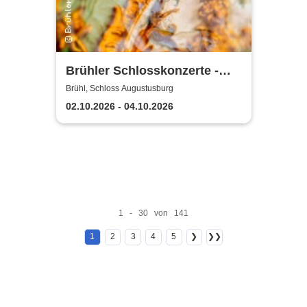
Brühler Schlosskonzerte -
Haydn-Festival 2026
Brühl, Schloss Augustusburg
02.10.2026 - 04.10.2026
1 - 30 von 141
1
2
3
4
5
❯
❯❯