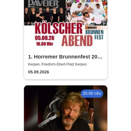
1. Horremer Brunnenfest 2026
- Klüngelköpp, Druckluft,
Kerpen, Friedrich-Ebert-Platz Kerpen
Planschemalöör, Paveier
05.09.2026
20:00 Uhr