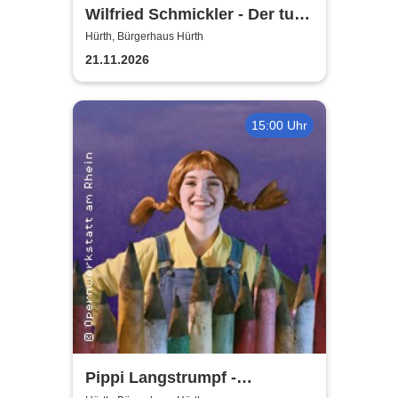
Wilfried Schmickler - Der tut's
noch
Hürth, Bürgerhaus Hürth
21.11.2026
15:00 Uhr
Pippi Langstrumpf -