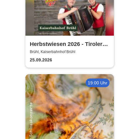
Herbstwiesen 2026 - Tiroler
Partymander live |
Brühl, Kaiserbahnhof Brühl
Kaiserbahnhof Brühl
25.09.2026
19:00 Uhr