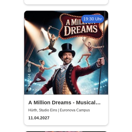
19:30 Uhr
A Million Dreams - Musical
Circus Show
Hürth, Studio Eins | Euronova Campus
11.04.2027