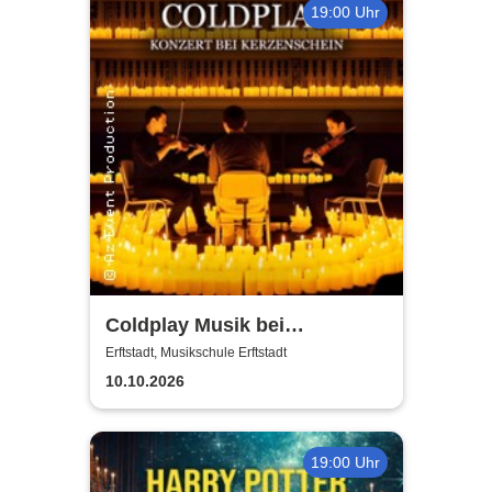
19:00 Uhr
Coldplay Musik bei
Kerzenschein
Erftstadt, Musikschule Erftstadt
10.10.2026
19:00 Uhr