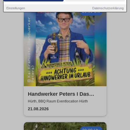
Einstellungen
Datenschutzerklärung
20:00 Uhr
Handwerker Peters I Das
Sommer Event | Achtung -
Hürth, BBQ Raum Eventlocation Hürth
Handwerker im UrlaubOpen
21.08.2026
Air