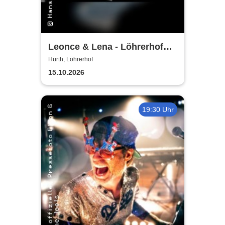
Leonce & Lena - Löhrerhof
Hürth
Hürth, Löhrerhof
15.10.2026
19:30 Uhr