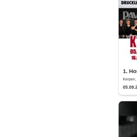
1. Ho
- Klü
Kerpen, 
Plans
05.09.