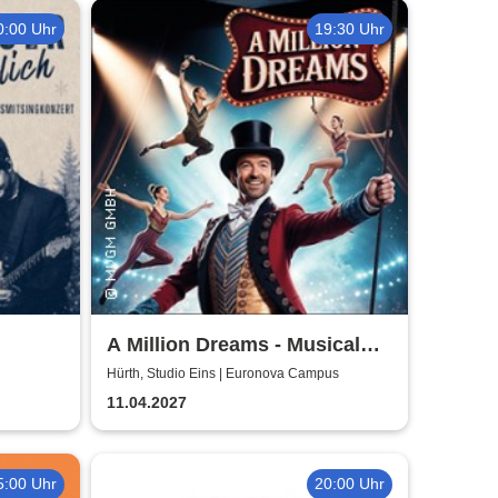
0:00 Uhr
19:30 Uhr
A Million Dreams - Musical
Circus Show
Hürth, Studio Eins | Euronova Campus
11.04.2027
5:00 Uhr
20:00 Uhr