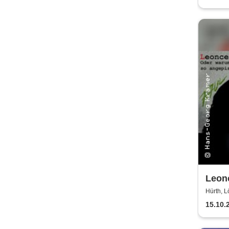
Leonc
Hürt
Hürth, L
15.10.