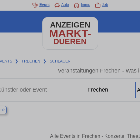
Event
Auto
Immo
Job
ANZEIGEN
MARKT-
DUEREN
VENTS
❯
FRECHEN
❯
SCHLAGER
Veranstaltungen Frechen - Was is
×
en
Alle Events in Frechen - Konzerte, Thea