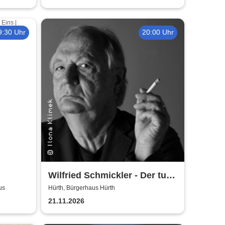
9:30 Uhr
20:00 Uhr
Wilfried Schmickler - Der tut's
noch
us
Hürth, Bürgerhaus Hürth
21.11.2026