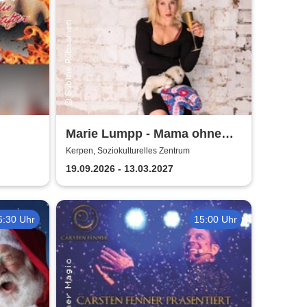
Marie Lumpp - Mama ohne
Plan
Kerpen, Soziokulturelles Zentrum
arte
19.09.2026 - 13.03.2027
6:30 Uhr
15:00 Uhr