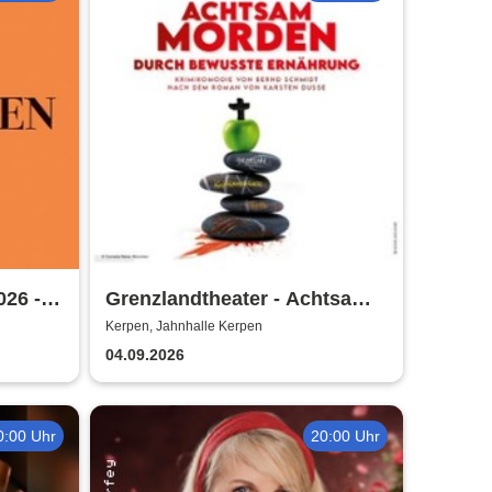
026 -
Grenzlandtheater - Achtsam
Morden durch bewusste
Kerpen, Jahnhalle Kerpen
Ernährung
04.09.2026
0:00 Uhr
20:00 Uhr