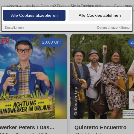
llen wissen was los ist in Frechen? Erleben Sie in Frechen vielseitiges Event-Ang
oder aufregende Veranstaltungen in Frechen – hier finden
Alle Cookies akzeptieren
Alle Cookies ablehnen
Einstellungen
Datenschutzerklärung
20:00 Uhr
2
erker Peters I Das
Quintetto Encuentro