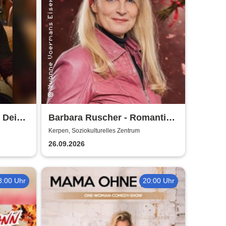
 Dei
Barbara Ruscher - Romantik,
aber zack, zack!
Kerpen, Soziokulturelles Zentrum
26.09.2026
8:00 Uhr
20:00 Uhr