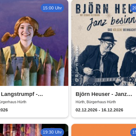
15:00 Uhr
2
 Langstrumpf -
Björn Heuser - Janz
erhaus Hürth
besinnlich
ürgerhaus Hürth
Hürth, Bürgerhaus Hürth
2026
02.12.2026 - 16.12.2026
19:30 Uhr
1