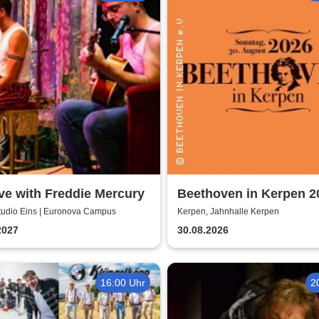
ve with Freddie Mercury
Beethoven in Kerpen 2
Sommerkonzerte 2026
Studio Eins | Euronova Campus
Kerpen, Jahnhalle Kerpen
2027
30.08.2026
16:00 Uhr
2