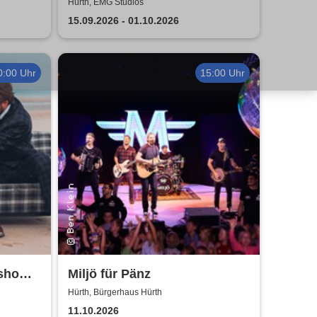
Hürth, EMG Studios
15.09.2026 - 01.10.2026
0:00 Uhr
15:00 Uhr
rshow
Miljö für Pänz
Nico
Hürth, Bürgerhaus Hürth
11.10.2026