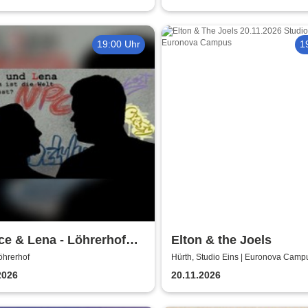
19:00 Uhr
1
e & Lena - Löhrerhof
Elton & the Joels
h
öhrerhof
Hürth, Studio Eins | Euronova Camp
2026
20.11.2026