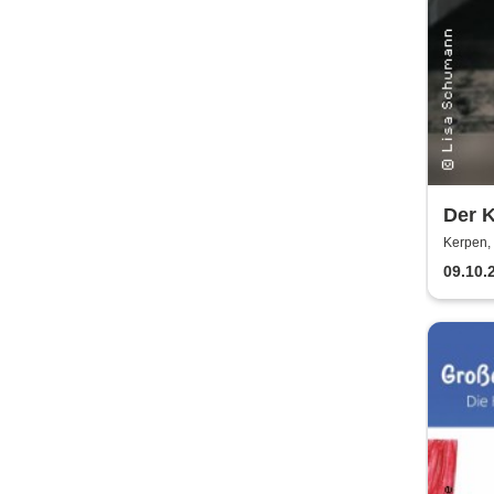
Der K
und G
Kerpen, 
Prou
09.10.