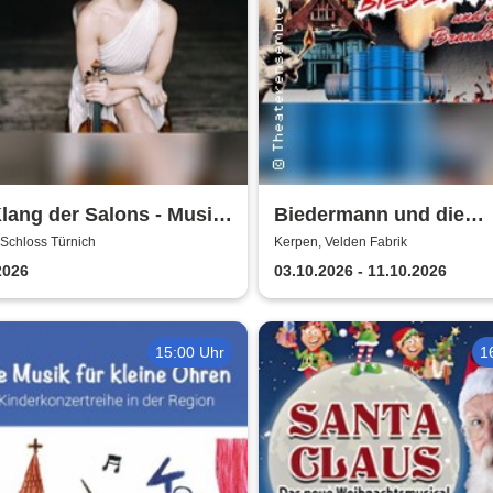
lang der Salons - Musik
Biedermann und die
esellschaft bei Marcel
Brandstifter -
Schloss Türnich
Kerpen, Velden Fabrik
st
Theaterensemble dell' 
2026
03.10.2026 - 11.10.2026
e.V.
15:00 Uhr
1