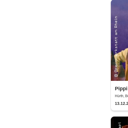
Pippi
Bürg
Hürth, B
13.12.