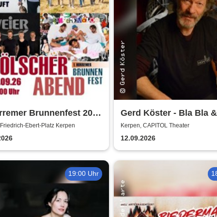
rremer Brunnenfest 2026
Gerd Köster - Bla Bla &
ngelköpp, Druckluft,
Dei
Friedrich-Ebert-Platz Kerpen
Kerpen, CAPITOL Theater
chemalöör, Paveier
2026
12.09.2026
19:00 Uhr
1