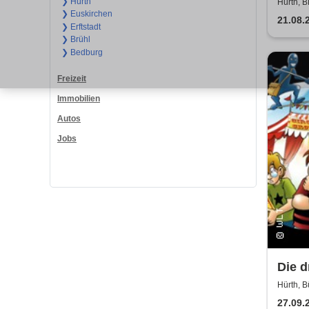
Somm
❯ Hürth
Hürth, 
❯ Euskirchen
Hand
21.08.
❯ Erftstadt
Air
❯ Brühl
❯ Bedburg
Freizeit
Immobilien
Autos
Jobs
Die d
Rätse
Hürth, B
27.09.