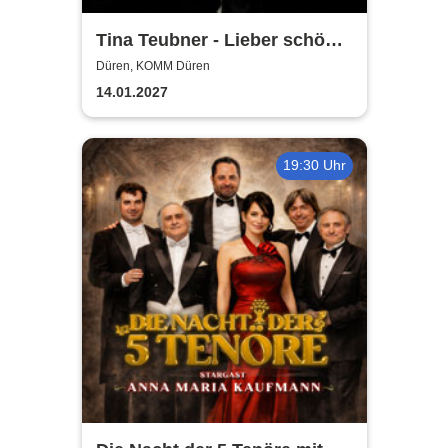
Tina Teubner - Lieber schön
alt werden als hässlich jung
Düren, KOMM Düren
bleiben
14.01.2027
19:30 Uhr