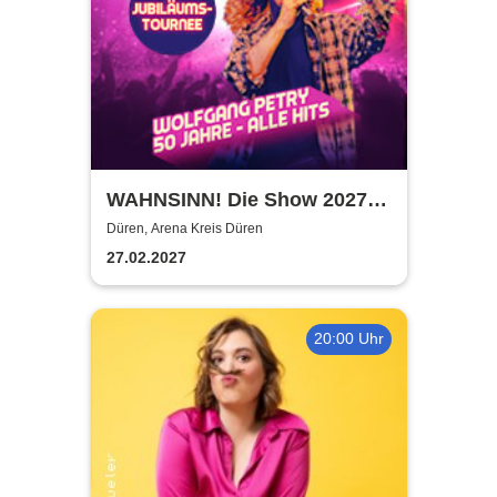
WAHNSINN! Die Show 2027 -
Die Jubiläumstournee - Mit
Düren, Arena Kreis Düren
den Hits von Wolfgang Petry
27.02.2027
20:00 Uhr