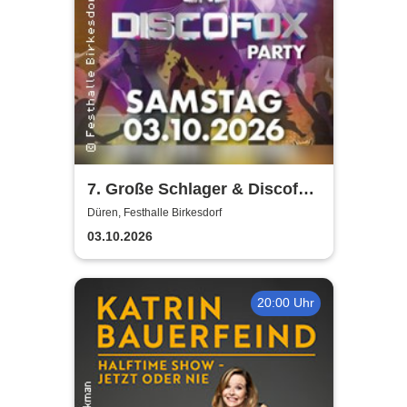
7. Große Schlager & Discofox
Party | Festhalle-Birkesdorf
Düren, Festhalle Birkesdorf
03.10.2026
20:00 Uhr