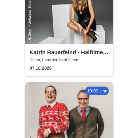
Katrin Bauerfeind - Halftime
Show - Jetzt oder nie
Düren, Haus der Stadt Düren
07.10.2026
19:00 Uhr