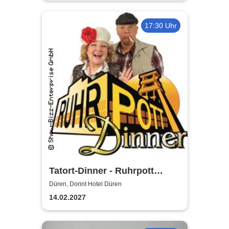
17:30 Uhr
Tatort-Dinner - Ruhrpott
Dinner
Düren, Dorint Hotel Düren
14.02.2027