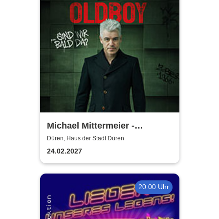
Michael Mittermeier -
OLDBOY... sind wir bald da?
Düren, Haus der Stadt Düren
24.02.2027
20:00 Uhr