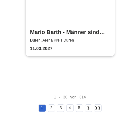
Mario Barth - Männer sind
nichts ohne die Frauen
Düren, Arena Kreis Düren
11.03.2027
1 - 30 von 314
1
2
3
4
5
❯
❯❯