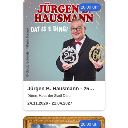
20:00 Uhr
Jürgen B. Hausmann - 25
Jahre - Dat is e Ding!
Düren, Haus der Stadt Düren
24.11.2026 - 21.04.2027
20:00 Uhr