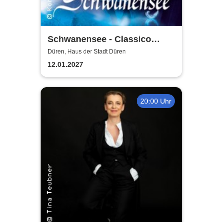
Schwanensee - Classico
Ballet Napoli
Düren, Haus der Stadt Düren
12.01.2027
20:00 Uhr