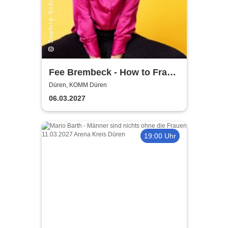
Fee Brembeck - How to Frau
– Das Tutorial, nach dem
Düren, KOMM Düren
niemand gefragt hat
06.03.2027
19:00 Uhr