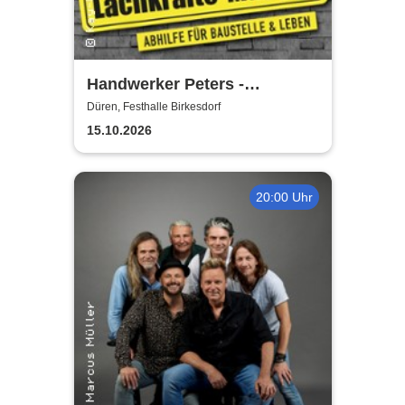
Handwerker Peters -
Lachkräfte-Mangel | Abhilfe
Düren, Festhalle Birkesdorf
für Baustelle & Leben
15.10.2026
20:00 Uhr