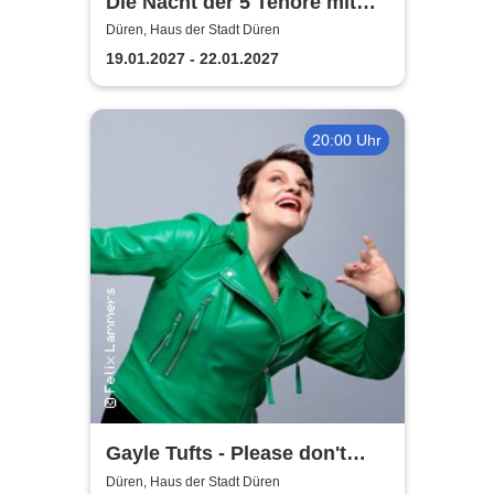
Die Nacht der 5 Tenöre mit
Anna Maria Kaufmann
Düren, Haus der Stadt Düren
19.01.2027 - 22.01.2027
20:00 Uhr
Gayle Tufts - Please don't
Stop the Music
Düren, Haus der Stadt Düren