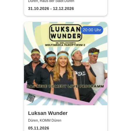
Band
Düren, Haus der Stadt Düren
31.10.2026 - 12.12.2026
20:00 Uhr
Luksan Wunder
Düren, KOMM Düren
05.11.2026