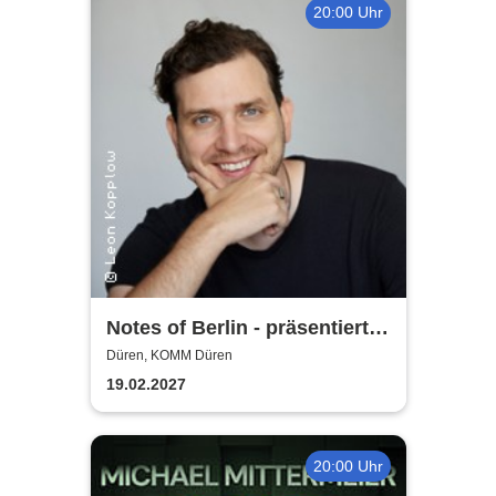
20:00 Uhr
Notes of Berlin - präsentiert
von Joab Nist
Düren, KOMM Düren
19.02.2027
20:00 Uhr